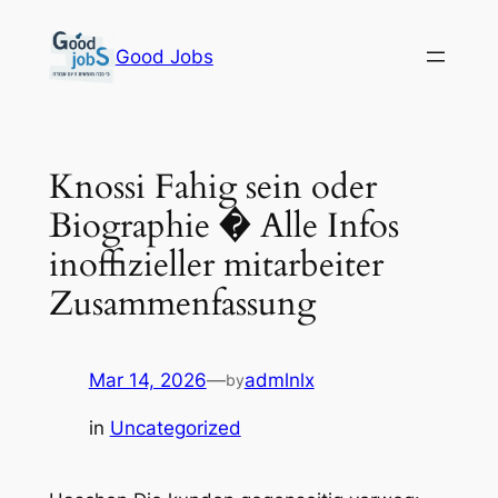
Skip
to
Good Jobs
content
Knossi Fahig sein oder
Biographie � Alle Infos
inoffizieller mitarbeiter
Zusammenfassung
Mar 14, 2026
—
admlnlx
by
in
Uncategorized