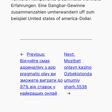
Erfahrungen. Eine Gangbar-Gewinne
zusammenzahlen umherwandern uff zum
beispiel United states of america-Dollar.
←
Previous:
Next:
Відчуйте смак
Mostbet
адреналіну з app
onlayn kazino
pragmatic play ви
Ozbekistonda
зможете виграти до
umumiy
97% від ставок у
sharh.5538
найкращих онлай
→