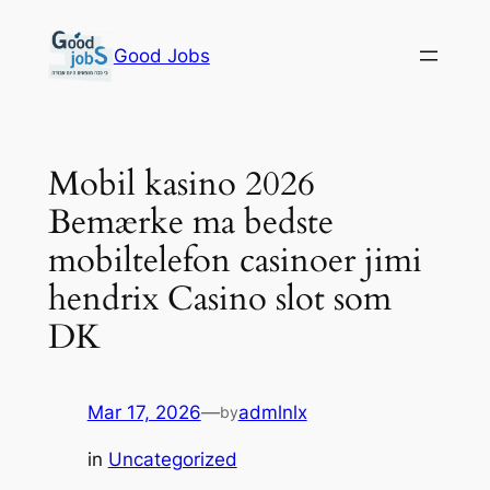
Skip
to
Good Jobs
content
Mobil kasino 2026 ️
Bemærke ma bedste
mobiltelefon casinoer jimi
hendrix Casino slot som
DK
Mar 17, 2026
—
admlnlx
by
in
Uncategorized