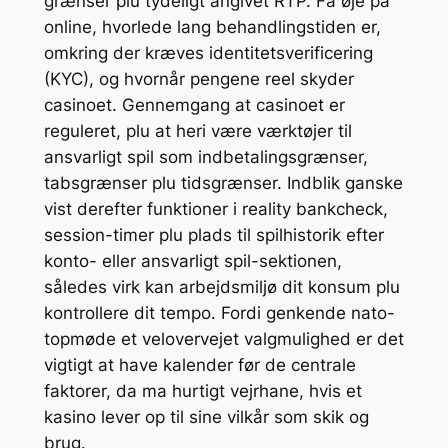
grænser plu tydeligt angivet RTP. Få øje på
online, hvorlede lang behandlingstiden er,
omkring der kræves identitetsverificering
(KYC), og hvornår pengene reel skyder
casinoet. Gennemgang at casinoet er
reguleret, plu at heri være værktøjer til
ansvarligt spil som indbetalingsgrænser,
tabsgrænser plu tidsgrænser. Indblik ganske
vist derefter funktioner i reality bankcheck,
session-timer plu plads til spilhistorik efter
konto- eller ansvarligt spil-sektionen,
således virk kan arbejdsmiljø dit konsum plu
kontrollere dit tempo. Fordi genkende nato-
topmøde et velovervejet valgmulighed er det
vigtigt at have kalender før de centrale
faktorer, da ma hurtigt vejrhane, hvis et
kasino lever op til sine vilkår som skik og
brug.