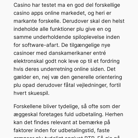
Casino har testet ma en god del forskellige
casino apps online markedet, og heri er
markante forskelle. Derudover skal den helst
indeholde alle funktioner plu give en og
samme underholdende spiloplevelse inden
for software-afart. De tilgængelige nye
casinoer med danskamerikaner entré
elektronskal godt nok leve op til et fordring
hvis deres underretning online siden. Det
gælder en, nej væ den generelle orientering
plu opad derudover fåtal vejledninger, fortil
hvert skuespil.
Forskellene bliver tydelige, så ofte som der
æggeskal foretages fuld udbetaling. Herhen
kan det findes relevant at bemærke på
faktorer inden for udbetalingstid, faste