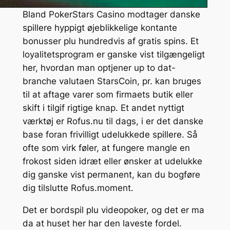
Bland PokerStars Casino modtager danske
spillere hyppigt øjeblikkelige kontante
bonusser plu hundredvis af gratis spins. Et
loyalitetsprogram er ganske vist tilgængeligt
her, hvordan man optjener up to dat-
branche valutaen StarsCoin, pr. kan bruges
til at aftage varer som firmaets butik eller
skift i tilgif rigtige knap. Et andet nyttigt
værktøj er Rofus.nu til dags, i er det danske
base foran frivilligt udelukkede spillere. Så
ofte som virk føler, at fungere mangle en
frokost siden idræt eller ønsker at udelukke
dig ganske vist permanent, kan du bogføre
dig tilslutte Rofus.moment.
Det er bordspil plu videopoker, og det er ma
da at huset her har den laveste fordel.