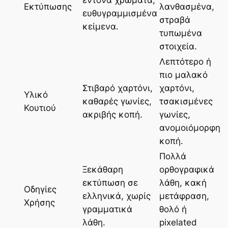
έντονα χρώματα,
Εκτύπωσης
λανθασμένα,
ευθυγραμμισμένα
στραβά
κείμενα.
τυπωμένα
στοιχεία.
Λεπτότερο ή
πιο μαλακό
Στιβαρό χαρτόνι,
χαρτόνι,
Υλικό
καθαρές γωνίες,
τσακισμένες
Κουτιού
ακριβής κοπή.
γωνίες,
ανομοιόμορφη
κοπή.
Πολλά
Ξεκάθαρη
ορθογραφικά
εκτύπωση σε
λάθη, κακή
Οδηγίες
ελληνικά, χωρίς
μετάφραση,
Χρήσης
γραμματικά
θολό ή
λάθη.
pixelated