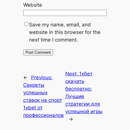
Website
Save my name, email, and
website in this browser for the
next time I comment.
Next:
1хбет
←
Previous:
скачать
Секреты
бесплатно:
успешных
Лучшие
ставок на спорт
стратегии для
1xbet от
успешной игры
профессионалов
→