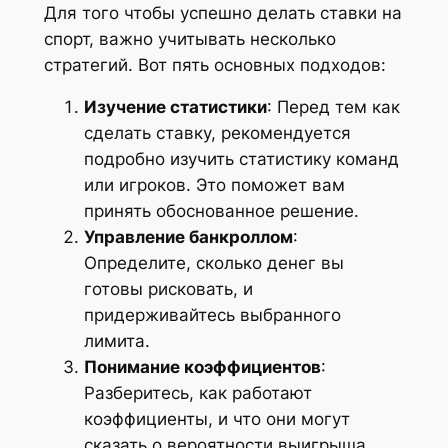
Для того чтобы успешно делать ставки на
спорт, важно учитывать несколько
стратегий. Вот пять основных подходов:
Изучение статистики
: Перед тем как
сделать ставку, рекомендуется
подробно изучить статистику команд
или игроков. Это поможет вам
принять обоснованное решение.
Управление банкроллом
:
Определите, сколько денег вы
готовы рисковать, и
придерживайтесь выбранного
лимита.
Понимание коэффициентов
:
Разберитесь, как работают
коэффициенты, и что они могут
сказать о вероятности выигрыша.