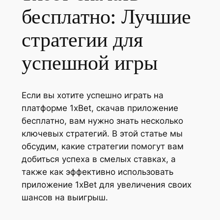
бесплатно: Лучшие
стратегии для
успешной игры
Если вы хотите успешно играть на
платформе 1xBet, скачав приложение
бесплатно, вам нужно знать несколько
ключевых стратегий. В этой статье мы
обсудим, какие стратегии помогут вам
добиться успеха в смелых ставках, а
также как эффективно использовать
приложение 1xBet для увеличения своих
шансов на выигрыш.