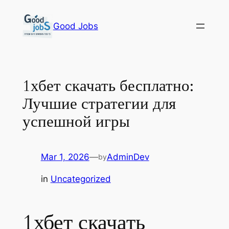
Skip
to
Good Jobs
content
1хбет скачать бесплатно:
Лучшие стратегии для
успешной игры
Mar 1, 2026
—
AdminDev
by
in
Uncategorized
1хбет скачать