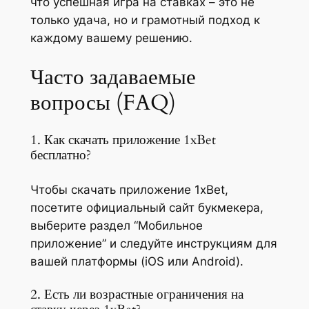
что успешная игра на ставках – это не
только удача, но и грамотный подход к
каждому вашему решению.
Часто задаваемые
вопросы (FAQ)
1. Как скачать приложение 1xBet
бесплатно?
Чтобы скачать приложение 1xBet,
посетите официальный сайт букмекера,
выберите раздел “Мобильное
приложение” и следуйте инструкциям для
вашей платформы (iOS или Android).
2. Есть ли возрастные ограничения на