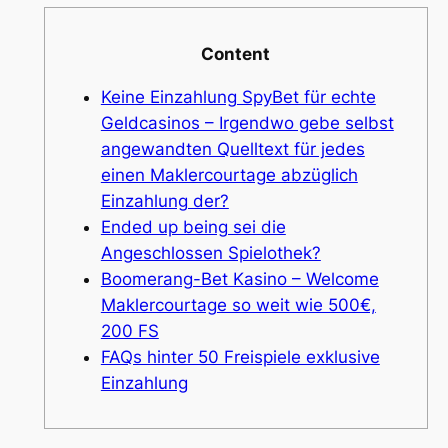
Content
Keine Einzahlung SpyBet für echte
Geldcasinos – Irgendwo gebe selbst
angewandten Quelltext für jedes
einen Maklercourtage abzüglich
Einzahlung der?
Ended up being sei die
Angeschlossen Spielothek?
Boomerang-Bet Kasino – Welcome
Maklercourtage so weit wie 500€,
200 FS
FAQs hinter 50 Freispiele exklusive
Einzahlung