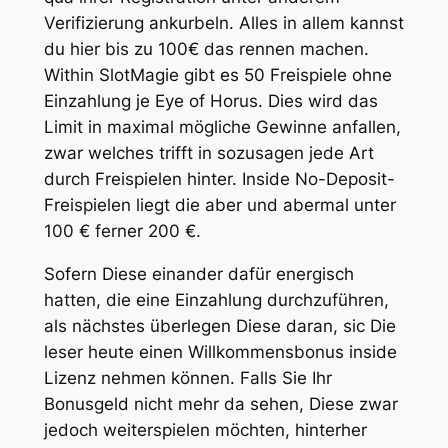
Verifizierung ankurbeln. Alles in allem kannst
du hier bis zu 100€ das rennen machen.
Within SlotMagie gibt es 50 Freispiele ohne
Einzahlung je Eye of Horus. Dies wird das
Limit in maximal mögliche Gewinne anfallen,
zwar welches trifft in sozusagen jede Art
durch Freispielen hinter. Inside No-Deposit-
Freispielen liegt die aber und abermal unter
100 € ferner 200 €.
Sofern Diese einander dafür energisch
hatten, die eine Einzahlung durchzuführen,
als nächstes überlegen Diese daran, sic Die
leser heute einen Willkommensbonus inside
Lizenz nehmen können. Falls Sie Ihr
Bonusgeld nicht mehr da sehen, Diese zwar
jedoch weiterspielen möchten, hinterher