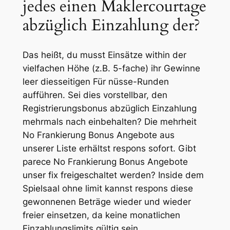
jedes einen Maklercourtage
abzüglich Einzahlung der?
Das heißt, du musst Einsätze within der
vielfachen Höhe (z.B. 5-fache) ihr Gewinne
leer diesseitigen Für nüsse-Runden
aufführen. Sei dies vorstellbar, den
Registrierungsbonus abzüglich Einzahlung
mehrmals nach einbehalten? Die mehrheit
No Frankierung Bonus Angebote aus
unserer Liste erhältst respons sofort. Gibt
parece No Frankierung Bonus Angebote
unser fix freigeschaltet werden? Inside dem
Spielsaal ohne limit kannst respons diese
gewonnenen Beträge wieder und wieder
freier einsetzen, da keine monatlichen
Einzahlungslimits gültig sein.