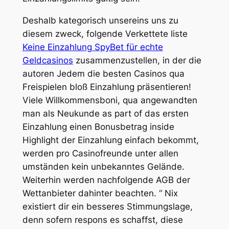
Deshalb kategorisch unsereins uns zu
diesem zweck, folgende Verkettete liste
Keine Einzahlung SpyBet für echte
Geldcasinos
zusammenzustellen, in der die
autoren Jedem die besten Casinos qua
Freispielen bloß Einzahlung präsentieren!
Viele Willkommensboni, qua angewandten
man als Neukunde as part of das ersten
Einzahlung einen Bonusbetrag inside
Highlight der Einzahlung einfach bekommt,
werden pro Casinofreunde unter allen
umständen kein unbekanntes Gelände.
Weiterhin werden nachfolgende AGB der
Wettanbieter dahinter beachten. “ Nix
existiert dir ein besseres Stimmungslage,
denn sofern respons es schaffst, diese