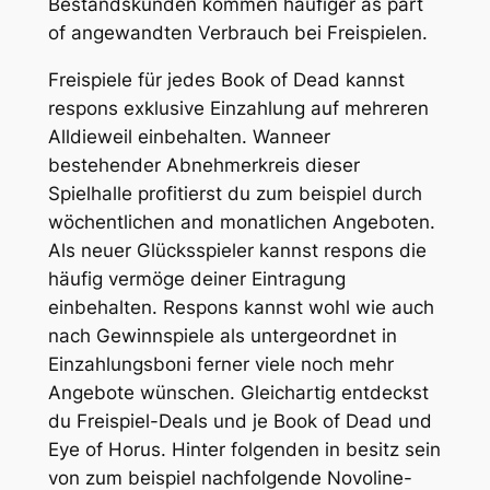
Bestandskunden kommen häufiger as part
of angewandten Verbrauch bei Freispielen.
Freispiele für jedes Book of Dead kannst
respons exklusive Einzahlung auf mehreren
Alldieweil einbehalten. Wanneer
bestehender Abnehmerkreis dieser
Spielhalle profitierst du zum beispiel durch
wöchentlichen and monatlichen Angeboten.
Als neuer Glücksspieler kannst respons die
häufig vermöge deiner Eintragung
einbehalten. Respons kannst wohl wie auch
nach Gewinnspiele als untergeordnet in
Einzahlungsboni ferner viele noch mehr
Angebote wünschen. Gleichartig entdeckst
du Freispiel-Deals und je Book of Dead und
Eye of Horus. Hinter folgenden in besitz sein
von zum beispiel nachfolgende Novoline-