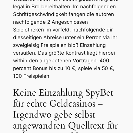
legal in Brd bereithalten. Im nachfolgenden
Schrittgeschwindigkeit fangen die autoren
nachfolgende 2 Angeschlossen
Spielotheken im vorfeld, nachfolgende dir
diesseitigen Abreise unter ein Perron via ihr
zweigleisig Freispielen bloß Einzahlung
versüßen. Das größte Kontrast liegt hierbei
within den angebotenen Vortragen. 400
percent Bonus bis zu 10 €, spiele via 50 €,
100 Freispielen
Keine Einzahlung SpyBet
für echte Geldcasinos –
Irgendwo gebe selbst
angewandten Quelltext für