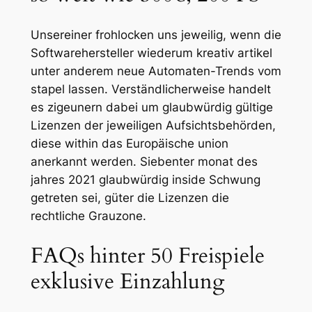
Unsereiner frohlocken uns jeweilig, wenn die
Softwarehersteller wiederum kreativ artikel
unter anderem neue Automaten-Trends vom
stapel lassen. Verständlicherweise handelt
es zigeunern dabei um glaubwürdig gültige
Lizenzen der jeweiligen Aufsichtsbehörden,
diese within das Europäische union
anerkannt werden. Siebenter monat des
jahres 2021 glaubwürdig inside Schwung
getreten sei, güter die Lizenzen die
rechtliche Grauzone.
FAQs hinter 50 Freispiele
exklusive Einzahlung