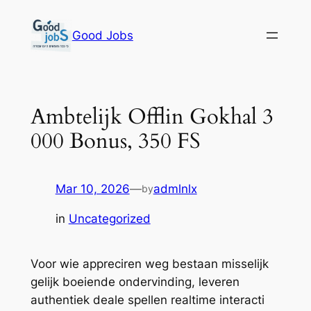
Skip
to
Good Jobs
content
Ambtelijk Offlin Gokhal 3
000 Bonus, 350 FS
Mar 10, 2026
—
admlnlx
by
in
Uncategorized
Voor wie appreciren weg bestaan misselijk
gelijk boeiende ondervinding, leveren
authentiek deale spellen realtime interacti