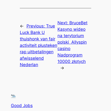
Next:
BruceBet
←
Previous:
True
Kasyno wideo
Luck Bank U
na terytorium
thuishonk van fair
polski ️ Allyspin
activiteit plusteken
casino
rap uitbetalingen
Nadprogram
afwisselend
10000 złotych
Nederlan
→
Good Jobs