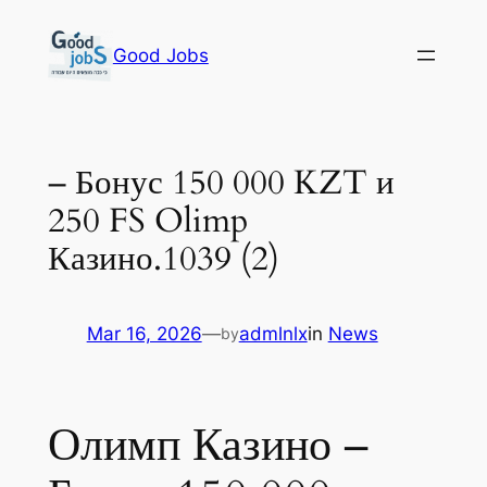
Skip
to
Good Jobs
content
– Бонус 150 000 KZT и
250 FS Olimp
Казино.1039 (2)
Mar 16, 2026
—
admlnlx
in
News
by
Олимп Казино –