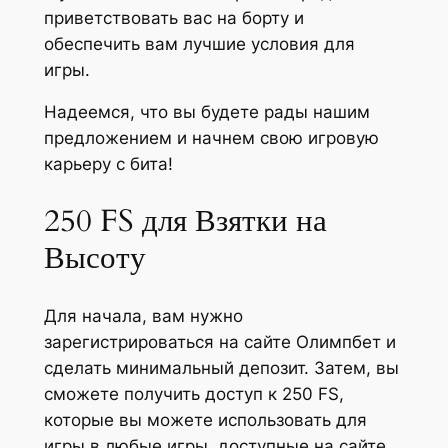
приветствовать вас на борту и
обеспечить вам лучшие условия для
игры.
Надеемся, что вы будете рады нашим
предложением и начнем свою игровую
карьеру с бита!
250 FS для Взятки на
Высоту
Для начала, вам нужно
зарегистрироваться на сайте Олимпбет и
сделать минимальный депозит. Затем, вы
сможете получить доступ к 250 FS,
которые вы можете использовать для
игры в любые игры, доступные на сайте.