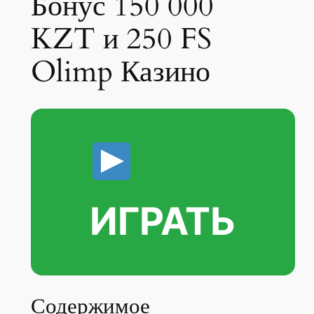
Бонус 150 000
KZT и 250 FS
Olimp Казино
ИГРАТЬ
Содержимое