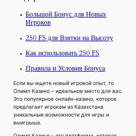
Большой Бонус для Новых
Игроков
250 FS для Взятки на Высоту
Как использовать 250 FS
Правила и Условия Бонуса
Если вы ищете новый игровой опыт, то
Олимп Казино – идеальное место для вас.
Это популярное онлайн-казино, которое
предлагает игрокам из Казахстана
уникальные возможности для игры и
выигрыша.
Олимп Казино – это платформа, которая