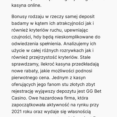
kasyna online.
Bonusy rodzaju w rzeczy samej deposit
badamy w kątem ich atrakcyjności jak i
również kryteriów ruchu, upewniając
czujności, hdy będą nieskomplikowane do
odwiedzenia spełnienia. Analizujemy ich
użycie w całej różnych rozrywkach jak i
również przejrzystość kryteriów. Stale
sprawdzamy, ilekroć kasyna przedkładają
nowe rabaty, jakie możliwości podnosi
pierwotnego cena. Jednym z kasyn
oferujących jego fanom stu złotych zbyt
rejestrację wyjąwszy depozytu jest GG Bet
Casino. Owe hazardowa firma, która
zapoczątkowała aktywność na rynku przy
2021 roku oraz wydaje się własnością