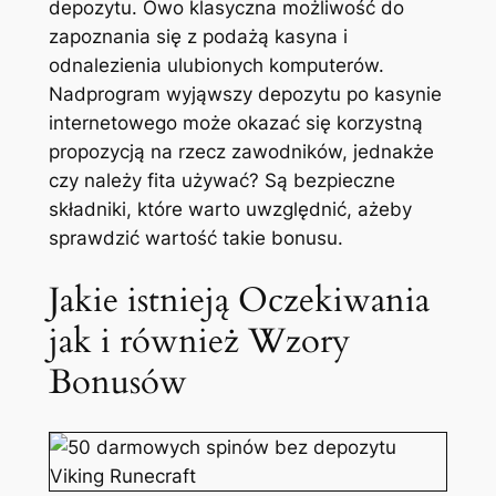
depozytu. Owo klasyczna możliwość do
zapoznania się z podażą kasyna i
odnalezienia ulubionych komputerów.
Nadprogram wyjąwszy depozytu po kasynie
internetowego może okazać się korzystną
propozycją na rzecz zawodników, jednakże
czy należy fita używać? Są bezpieczne
składniki, które warto uwzględnić, ażeby
sprawdzić wartość takie bonusu.
Jakie istnieją Oczekiwania
jak i również Wzory
Bonusów