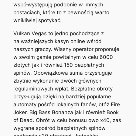
współwystępują podobnie w immych
postaciach, które to z pewnością warto
wnikliwiej spotykać.
Vulkan Vegas to jedno pochodzące z
najważniejszych kasyn online wśród
naszych graczy. Własny operator proponuje
w swoim gamie powitalnym w celu 6000
złotych jak i również 150 bezpłatnych
spinów. Obowiązkowa suma przysługuje
zbytnio wykonanie dwóch głównych
regulaminowych wpłat. Bezpłatne obroty
przysługują dzięki najbardziej popularne
automaty pośród lokalnych fanów, otóż Fire
Joker, Big Bass Bonanza jak i również Book
of Dead. Obrót w celu bonusu owo x40, zaś
wygrane spośród bezpłatnych spinów