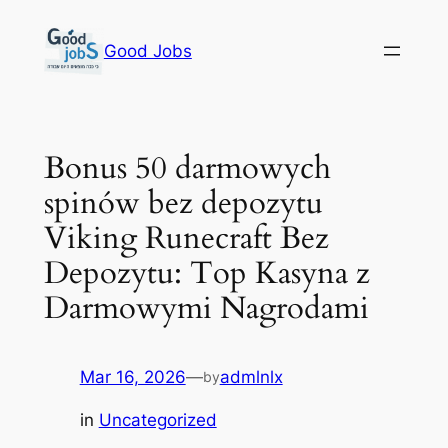
Skip
to
Good Jobs
content
Bonus 50 darmowych
spinów bez depozytu
Viking Runecraft Bez
Depozytu: Top Kasyna z
Darmowymi Nagrodami
Mar 16, 2026
—
admlnlx
by
in
Uncategorized