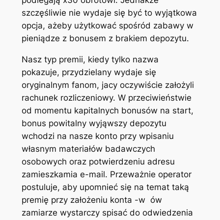
podlegają x30 obrotowi. Jednakże
szczęśliwie nie wydaje się być to wyjątkowa
opcja, ażeby użytkować spośród zabawy w
pieniądze z bonusem z brakiem depozytu.
Nasz typ premii, kiedy tylko nazwa
pokazuje, przydzielany wydaje się
oryginalnym fanom, jacy oczywiście założyli
rachunek rozliczeniowy. W przeciwieństwie
od momentu kapitalnych bonusów na start,
bonus powitalny wyjąwszy depozytu
wchodzi na nasze konto przy wpisaniu
własnym materiałów badawczych
osobowych oraz potwierdzeniu adresu
zamieszkamia e-mail. Przeważnie operator
postuluje, aby upomnieć się na temat taką
premię przy założeniu konta -w ów
zamiarze wystarczy spisać do odwiedzenia