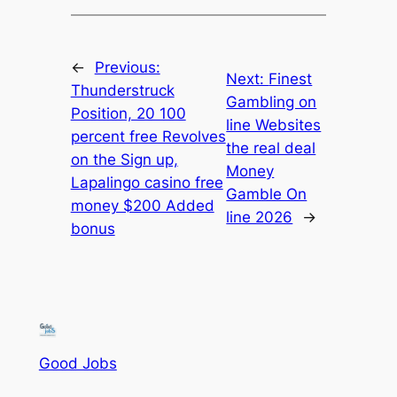
←
Previous:
Next:
Finest
Thunderstruck
Gambling on
Position, 20 100
line Websites
percent free Revolves
the real deal
on the Sign up,
Money
Lapalingo casino free
Gamble On
money $200 Added
line 2026
→
bonus
Good Jobs