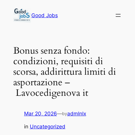
Skip
to
Good Jobs
content
Bonus senza fondo:
condizioni, requisiti di
scorsa, addirittura limiti di
asportazione –
Lavocedigenova it
Mar 20, 2026
—
admlnlx
by
in
Uncategorized