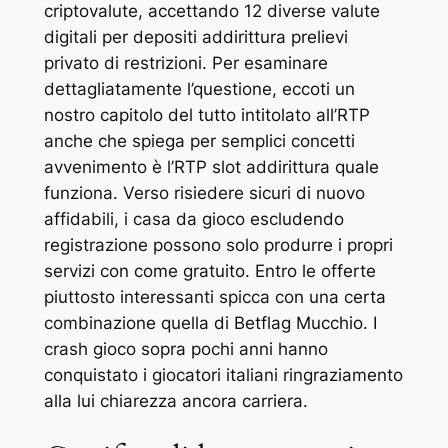
criptovalute, accettando 12 diverse valute
digitali per depositi addirittura prelievi
privato di restrizioni.
Per esaminare
dettagliatamente l’questione, eccoti un
nostro capitolo del tutto intitolato all’RTP
anche che spiega per semplici concetti
avvenimento è l’RTP slot addirittura quale
funziona. Verso risiedere sicuri di nuovo
affidabili, i casa da gioco escludendo
registrazione possono solo produrre i propri
servizi con come gratuito. Entro le offerte
piuttosto interessanti spicca con una certa
combinazione quella di Betflag Mucchio. I
crash gioco sopra pochi anni hanno
conquistato i giocatori italiani ringraziamento
alla lui chiarezza ancora carriera.