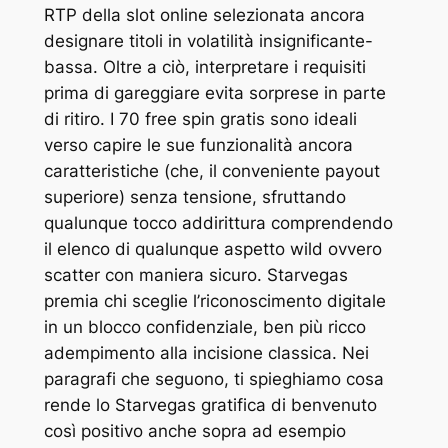
RTP della slot online selezionata ancora
designare titoli in volatilità insignificante-
bassa. Oltre a ciò, interpretare i requisiti
prima di gareggiare evita sorprese in parte
di ritiro. I 70 free spin gratis sono ideali
verso capire le sue funzionalità ancora
caratteristiche (che, il conveniente payout
superiore) senza tensione, sfruttando
qualunque tocco addirittura comprendendo
il elenco di qualunque aspetto wild ovvero
scatter con maniera sicuro. Starvegas
premia chi sceglie l’riconoscimento digitale
in un blocco confidenziale, ben più ricco
adempimento alla incisione classica. Nei
paragrafi che seguono, ti spieghiamo cosa
rende lo Starvegas gratifica di benvenuto
così positivo anche sopra ad esempio