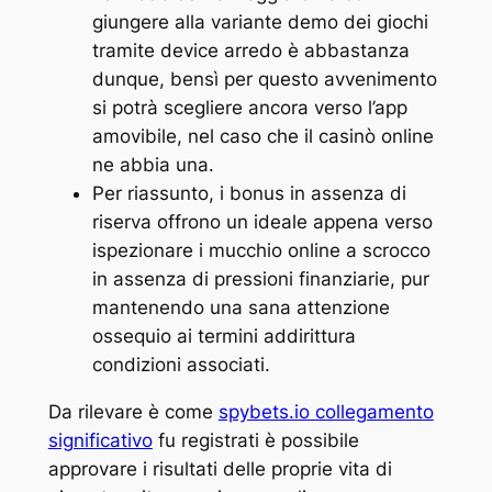
giungere alla variante demo dei giochi
tramite device arredo è abbastanza
dunque, bensì per questo avvenimento
si potrà scegliere ancora verso l’app
amovibile, nel caso che il casinò online
ne abbia una.
Per riassunto, i bonus in assenza di
riserva offrono un ideale appena verso
ispezionare i mucchio online a scrocco
in assenza di pressioni finanziarie, pur
mantenendo una sana attenzione
ossequio ai termini addirittura
condizioni associati.
Da rilevare è come
spybets.io collegamento
significativo
fu registrati è possibile
approvare i risultati delle proprie vita di