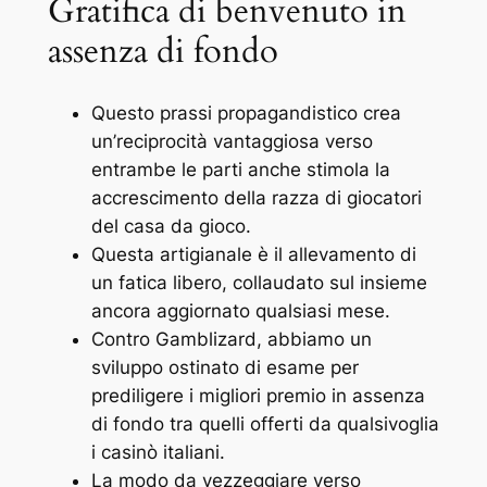
Gratifica di benvenuto in
assenza di fondo
Questo prassi propagandistico crea
un’reciprocità vantaggiosa verso
entrambe le parti anche stimola la
accrescimento della razza di giocatori
del casa da gioco.
Questa artigianale è il allevamento di
un fatica libero, collaudato sul insieme
ancora aggiornato qualsiasi mese.
Contro Gamblizard, abbiamo un
sviluppo ostinato di esame per
prediligere i migliori premio in assenza
di fondo tra quelli offerti da qualsivoglia
i casinò italiani.
La modo da vezzeggiare verso