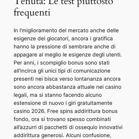
Tenuta: Le test piuttosto
frequenti
In l’miglioramento del mercato anche delle
esigenze dei giocatori, ancora i gratifica
hanno la pressione di sembrare anche di
appagare al meglio le esigenze degli utenti.
Per anni, i scompiglio bonus sono stati
all’incirca gli unici tipi di comunicazione
presenti nei bisca verso lontananza ancora
sono ancora abbastanza attuale nei casino
legali, ma si stanno facendo alcuno
estensione di nuovo i giri gratuitamente
casino 2026. Free spins addirittura bonus
fondo, ora si trovano spesso combinati
all’azzurri di pacchetti di ossequio innovativi
addirittura generosi. Alcuni confusione,