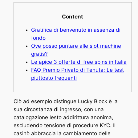
Content
Gratifica di benvenuto in assenza di
fondo
Ove posso puntare alle slot machine
gratis?
Le apice 3 offerte di free spins in Italia
FAQ Premio Privato di Tenuta: Le test
piuttosto frequenti
Ciò ad esempio distingue Lucky Block è la
sua circostanza di ingresso, con una
catalogazione lesto addirittura anonima,
escludendo tensione di procedure KYC. Il
casinò abbraccia la cambiamento delle