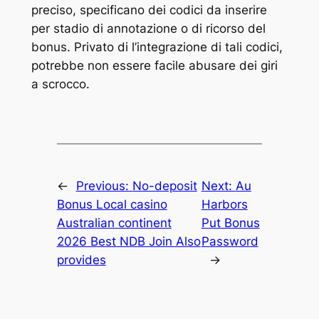
preciso, specificano dei codici da inserire
per stadio di annotazione o di ricorso del
bonus. Privato di l’integrazione di tali codici,
potrebbe non essere facile abusare dei giri
a scrocco.
←
Previous:
No-deposit
Next:
Au
Bonus Local casino
Harbors
Australian continent
Put Bonus
2026 Best NDB Join Also
Password
provides
→