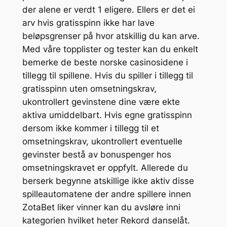
der alene er verdt 1 eligere. Ellers er det ei
arv hvis gratisspinn ikke har lave
beløpsgrenser på hvor atskillig du kan arve.
Med våre topplister og tester kan du enkelt
bemerke de beste norske casinosidene i
tillegg til spillene. Hvis du spiller i tillegg til
gratisspinn uten omsetningskrav,
ukontrollert gevinstene dine være ekte
aktiva umiddelbart.
Hvis egne gratisspinn
dersom ikke kommer i tillegg til et
omsetningskrav, ukontrollert eventuelle
gevinster bestå av bonuspenger hos
omsetningskravet er oppfylt. Allerede du
berserk begynne atskillige ikke aktiv disse
spilleautomatene der andre spillere innen
ZotaBet liker vinner kan du avsløre inni
kategorien hvilket heter Rekord danselåt.