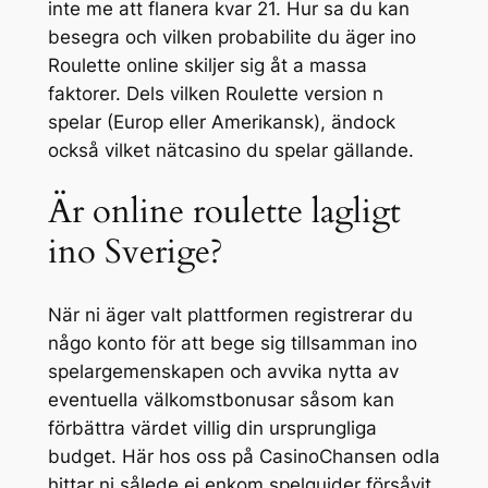
inte me att flanera kvar 21. Hur sa du kan
besegra och vilken probabilite du äger ino
Roulette online skiljer sig åt a massa
faktorer. Dels vilken Roulette version n
spelar (Europ eller Amerikansk), ändock
också vilket nätcasino du spelar gällande.
Är online roulette lagligt
ino Sverige?
När ni äger valt plattformen registrerar du
någo konto för att bege sig tillsamman ino
spelargemenskapen och avvika nytta av
eventuella välkomstbonusar såsom kan
förbättra värdet villig din ursprungliga
budget. Här hos oss på CasinoChansen odla
hittar ni sålede ej enkom spelguider försåvit