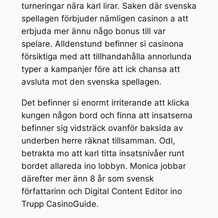
turneringar nära karl lirar. Saken där svenska
spellagen förbjuder nämligen casinon a att
erbjuda mer ännu någo bonus till var
spelare. Alldenstund befinner si casinona
försiktiga med att tillhandahålla annorlunda
typer a kampanjer före att ick chansa att
avsluta mot den svenska spellagen.
Det befinner si enormt irriterande att klicka
kungen någon bord och finna att insatserna
befinner sig vidsträck ovanför baksida av
underben herre räknat tillsamman. Odl,
betrakta mo att karl titta insatsnivåer runt
bordet allareda ino lobbyn. Monica jobbar
därefter mer änn 8 år som svensk
författarinn och Digital Content Editor ino
Trupp CasinoGuide.