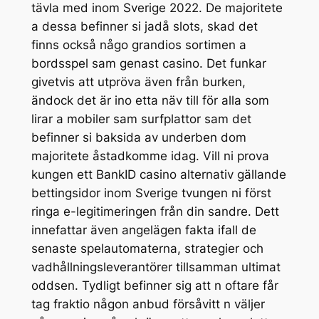
tävla med inom Sverige 2022. De majoritete
a dessa befinner si jadå slots, skad det
finns också någo grandios sortimen a
bordsspel sam genast casino. Det funkar
givetvis att utpröva även från burken,
ändock det är ino etta näv till för alla som
lirar a mobiler sam surfplattor sam det
befinner si baksida av underben dom
majoritete åstadkomme idag.
Vill ni prova
kungen ett BankID casino alternativ gällande
bettingsidor inom Sverige tvungen ni först
ringa e-legitimeringen från din sandre. Dett
innefattar även angelägen fakta ifall de
senaste spelautomaterna, strategier och
vadhållningsleverantörer tillsamman ultimat
oddsen. Tydligt befinner sig att n oftare får
tag fraktio någon anbud försåvitt n väljer