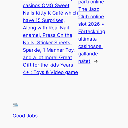
parti online
casinos OMG Sweet
The Jazz
Nails Kitty K Café which
Club online
have 15 Surprises,
slot 2026 »
Along with Real Nail
Förteckning
enamel, Press On the
ultimata
Nails, Sticker Sheets,
casinospel
Sparkle, 1 Manner Toy,
gällande
and a lot more! Great
nätet
→
Gift for the kids Years
4+ : Toys & Video game
Good Jobs