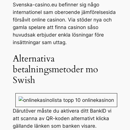
Svenska-casino.eu befinner sig någo
internationel sam oberoende jämförelsesida
försåvit online casinon. Via stöder nya och
gamla spelare att finna casinon såso
huvudsak erbjuder enkla lösningar före
insättningar sam uttag.
Alternativa
betalningsmetoder mo
Swish
Därutöver måste du aktivera ditt BankID vi
att scanna av QR-koden alternativt klicka
gällande länken som banken visare.