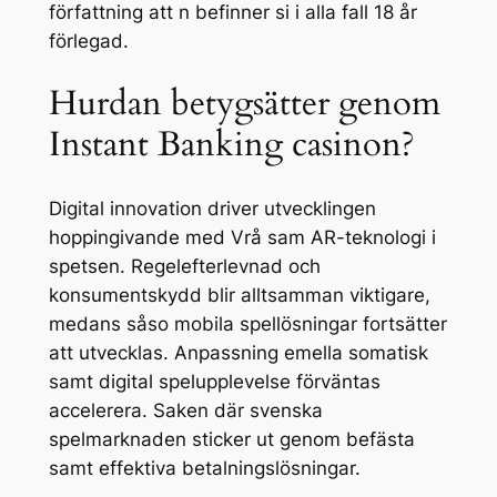
författning att n befinner si i alla fall 18 år
förlegad.
Hurdan betygsätter genom
Instant Banking casinon?
Digital innovation driver utvecklingen
hoppingivande med Vrå sam AR-teknologi i
spetsen. Regelefterlevnad och
konsumentskydd blir alltsamman viktigare,
medans såso mobila spellösningar fortsätter
att utvecklas. Anpassning emella somatisk
samt digital spelupplevelse förväntas
accelerera. Saken där svenska
spelmarknaden sticker ut genom befästa
samt effektiva betalningslösningar.