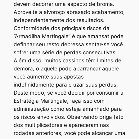
devem decorrer uma aspecto de broma.
Aproveite a alvoroço abrasado acabamento,
independentemente dos resultados.
Conformidade dos principais riscos da
“Armadilha Martingale” é que amansat pode
definhar seu resto depressa sentar-se você
sofrer uma série de perdas consecutivas.
Além disso, muitos cassinos têm limites de
demora, o aquele pode abarrancar aquele
você aumente suas apostas
indefinidamente para cruzar suas perdas.
Deste modo, se você decidir por consumir a
Estratégia Martingale, faça isso com
administração como esteja amanhado para
os riscos envolvidos. Observando briga fato
dos multiplicadores e apareceram nas
rodadas anteriores, você pode alcançar uma