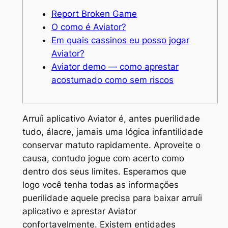
Report Broken Game
O como é Aviator?
Em quais cassinos eu posso jogar
Aviator?
Aviator demo — como aprestar
acostumado como sem riscos
Arruíi aplicativo Aviator é, antes puerilidade
tudo, álacre, jamais uma lógica infantilidade
conservar matuto rapidamente. Aproveite o
causa, contudo jogue com acerto como
dentro dos seus limites. Esperamos que
logo você tenha todas as informações
puerilidade aquele precisa para baixar arruíi
aplicativo e aprestar Aviator
confortavelmente.
Existem entidades