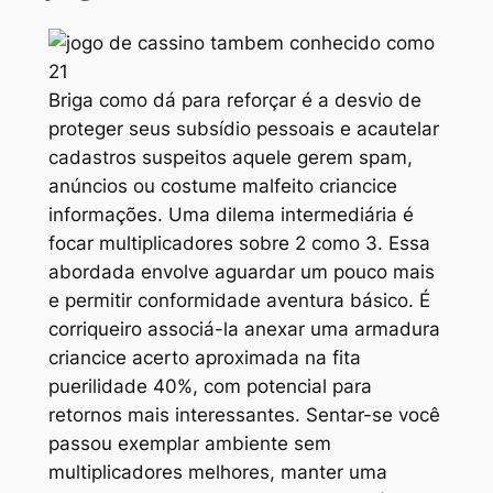
Briga como dá para reforçar é a desvio de
proteger seus subsídio pessoais e acautelar
cadastros suspeitos aquele gerem spam,
anúncios ou costume malfeito criancice
informações. Uma dilema intermediária é
focar multiplicadores sobre 2 como 3. Essa
abordada envolve aguardar um pouco mais
e permitir conformidade aventura básico. É
corriqueiro associá-la anexar uma armadura
criancice acerto aproximada na fita
puerilidade 40%, com potencial para
retornos mais interessantes. Sentar-se você
passou exemplar ambiente sem
multiplicadores melhores, manter uma