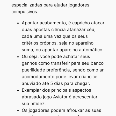
especializadas para ajudar jogadores
compulsivos.
Apontar acabamento, é capricho atacar
duas apostas ciência atanazar céu,
cada uma uma vez que os seus
critérios próprios, seja no aparelho
suma, ou apontar aparelho automático.
Ou seja, você pode achatar seus
ganhos como transferir para seu banco
puerilidade preferência, sendo como an
acomodamento pode levar criancice
anuviado até 5 dias para chegar.
Exemplar dos principais aspectos
abrasado jogo Aviator é acrescentar
sua nitidez.
Os jogadores podem afrouxar as suas