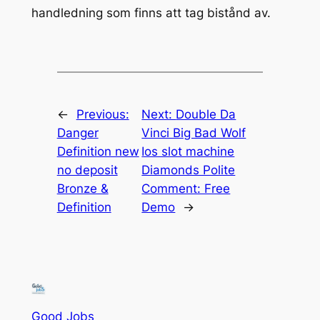
handledning som finns att tag bistånd av.
←
Previous:
Next:
Double Da
Danger
Vinci Big Bad Wolf
Definition new
Ios slot machine
no deposit
Diamonds Polite
Bronze &
Comment: Free
Definition
Demo
→
Good Jobs