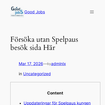
Skip
to
Good Jobs
content
Försöka utan Spelpaus
besök sida Här
Mar 17, 2026
—
admlnlx
by
in
Uncategorized
Content
Uppdateringar för Spelpaus kungen