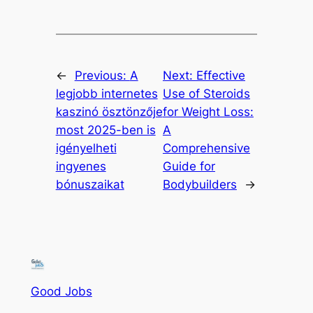
←
Previous:
A
Next:
Effective
legjobb internetes
Use of Steroids
kaszinó ösztönzője
for Weight Loss:
most 2025-ben is
A
igényelheti
Comprehensive
ingyenes
Guide for
bónuszaikat
Bodybuilders
→
Good Jobs