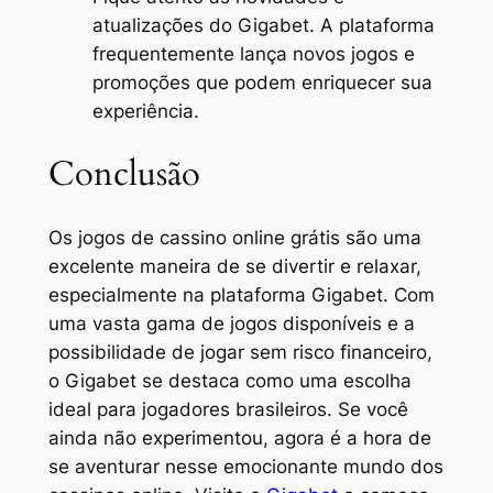
atualizações do Gigabet. A plataforma
frequentemente lança novos jogos e
promoções que podem enriquecer sua
experiência.
Conclusão
Os jogos de cassino online grátis são uma
excelente maneira de se divertir e relaxar,
especialmente na plataforma Gigabet. Com
uma vasta gama de jogos disponíveis e a
possibilidade de jogar sem risco financeiro,
o Gigabet se destaca como uma escolha
ideal para jogadores brasileiros. Se você
ainda não experimentou, agora é a hora de
se aventurar nesse emocionante mundo dos