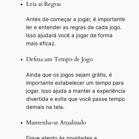
Leia as Regras
Antes de começar a jogar, é importante
ler e entender as regras de cada jogo.
Isso ajudará você a jogar de forma
mais eficaz.
Defina um Tempo de Jogo
Ainda que os jogos sejam grátis, é
importante estabelecer um tempo para
jogar. Isso ajuda a manter a experiência
divertida e evita que você passe tempo
demais na tela.
Mantenha-se Atualizado
Fique atento às novidades e