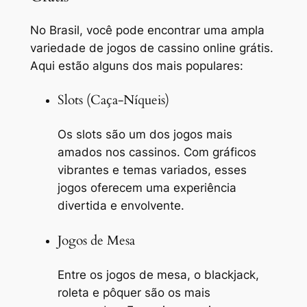
No Brasil, você pode encontrar uma ampla
variedade de jogos de cassino online grátis.
Aqui estão alguns dos mais populares:
Slots (Caça-Níqueis)
Os slots são um dos jogos mais
amados nos cassinos. Com gráficos
vibrantes e temas variados, esses
jogos oferecem uma experiência
divertida e envolvente.
Jogos de Mesa
Entre os jogos de mesa, o blackjack,
roleta e pôquer são os mais