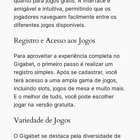
quanto para jogos grátis. A interface é
amigável e intuitiva, permitindo que os
jogadores naveguem facilmente entre os
diferentes jogos disponíveis.
Registro e Acesso aos Jogos
Para aproveitar a experiência completa no
Gigabet, o primeiro passo é realizar um
registro simples. Após se cadastrar, você
terá acesso a uma ampla gama de jogos,
incluindo slots, jogos de mesa e muito mais.
E o melhor de tudo, você pode escolher
jogar na versão gratuita.
Variedade de Jogos
O Gigabet se destaca pela diversidade de