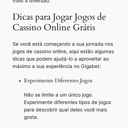
mais a diversão.
Dicas para Jogar Jogos de
Cassino Online Grátis
Se você está começando a sua jornada nos
jogos de cassino online, aqui estão algumas
dicas que podem ajudá-lo a aproveitar ao
máximo a sua experiência no Gigabet:
Experimente Diferentes Jogos
Não se limite a um único jogo.
Experimente diferentes tipos de jogos
para descobrir qual deles você mais
gosta.