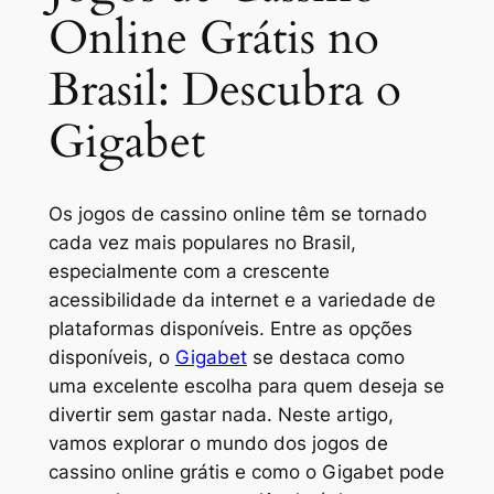
Online Grátis no
Brasil: Descubra o
Gigabet
Os jogos de cassino online têm se tornado
cada vez mais populares no Brasil,
especialmente com a crescente
acessibilidade da internet e a variedade de
plataformas disponíveis. Entre as opções
disponíveis, o
Gigabet
se destaca como
uma excelente escolha para quem deseja se
divertir sem gastar nada. Neste artigo,
vamos explorar o mundo dos jogos de
cassino online grátis e como o Gigabet pode