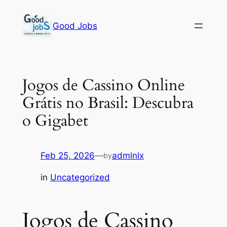
Skip
to
Good Jobs
content
Jogos de Cassino Online
Grátis no Brasil: Descubra
o Gigabet
Feb 25, 2026
—
admlnlx
by
in
Uncategorized
Jogos de Cassino