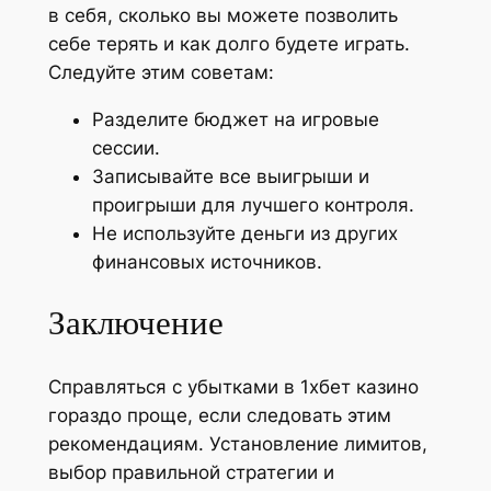
в себя, сколько вы можете позволить
себе терять и как долго будете играть.
Следуйте этим советам:
Разделите бюджет на игровые
сессии.
Записывайте все выигрыши и
проигрыши для лучшего контроля.
Не используйте деньги из других
финансовых источников.
Заключение
Справляться с убытками в 1хбет казино
гораздо проще, если следовать этим
рекомендациям. Установление лимитов,
выбор правильной стратегии и