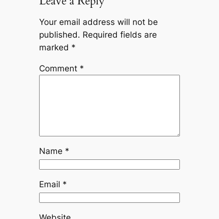
Leave a Reply
Your email address will not be
published.
Required fields are
marked
*
Comment
*
Name
*
Email
*
Website