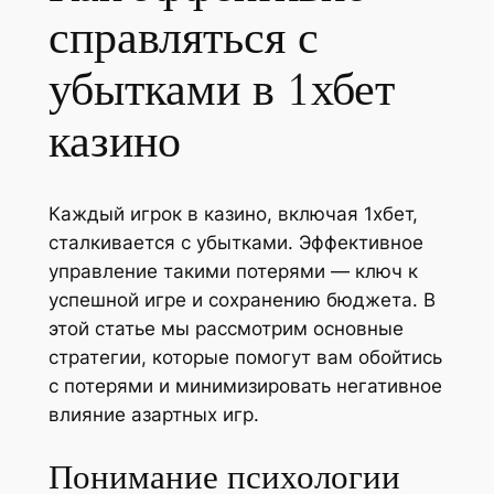
справляться с
убытками в 1хбет
казино
Каждый игрок в казино, включая 1хбет,
сталкивается с убытками. Эффективное
управление такими потерями — ключ к
успешной игре и сохранению бюджета. В
этой статье мы рассмотрим основные
стратегии, которые помогут вам обойтись
с потерями и минимизировать негативное
влияние азартных игр.
Понимание психологии