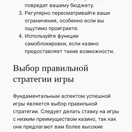
повредит вашему бюджету.
Регулярно пересматривайте ваши
ограничения, особенно если вы
ощутимо проиграете.
Используйте функции
самоблокировки, если казино
предоставляет такие возможности.
Выбор правильной
стратегии игры
Фундаментальным аспектом успешной
игры является выбор правильной
стратегии. Следует делать ставку на игры
с низким преимуществом казино, так как
они предлагают вам более высокие