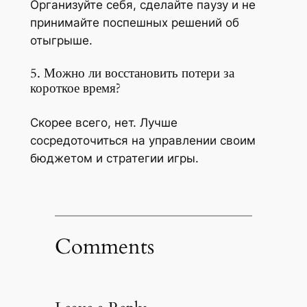
Организуйте себя, сделайте паузу и не
принимайте поспешных решений об
отыгрыше.
5. Можно ли восстановить потери за
короткое время?
Скорее всего, нет. Лучше
сосредоточиться на управлении своим
бюджетом и стратегии игры.
Comments