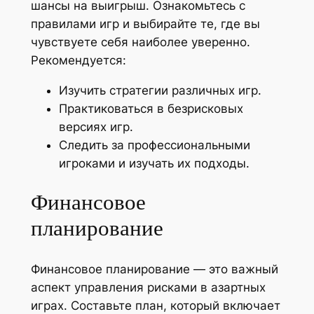
шансы на выигрыш. Ознакомьтесь с
правилами игр и выбирайте те, где вы
чувствуете себя наиболее уверенно.
Рекомендуется:
Изучить стратегии различных игр.
Практиковаться в безрисковых
версиях игр.
Следить за профессиональными
игроками и изучать их подходы.
Финансовое
планирование
Финансовое планирование — это важный
аспект управления рисками в азартных
играх. Составьте план, который включает