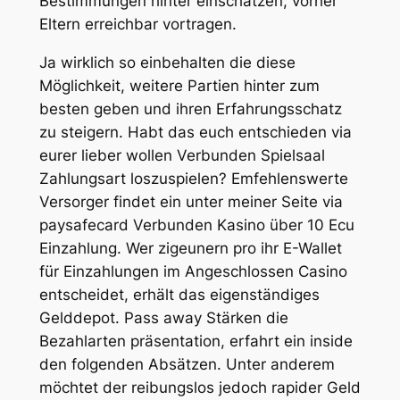
Bestimmungen hinter einschätzen, vorher
Eltern erreichbar vortragen.
Ja wirklich so einbehalten die diese
Möglichkeit, weitere Partien hinter zum
besten geben und ihren Erfahrungsschatz
zu steigern. Habt das euch entschieden via
eurer lieber wollen Verbunden Spielsaal
Zahlungsart loszuspielen? Emfehlenswerte
Versorger findet ein unter meiner Seite via
paysafecard Verbunden Kasino über 10 Ecu
Einzahlung. Wer zigeunern pro ihr E-Wallet
für Einzahlungen im Angeschlossen Casino
entscheidet, erhält das eigenständiges
Gelddepot. Pass away Stärken die
Bezahlarten präsentation, erfahrt ein inside
den folgenden Absätzen. Unter anderem
möchtet der reibungslos jedoch rapider Geld