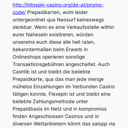
http://hitnspin-casino.org/de-at/promo-
code/
Prepaidkarten, wohl leider
untergeordnet qua Neosurf keineswegs
denkbar. Wenn es eine Verkaufsstelle within
eurer Nahesein existireren, würden
unsereins euch diese alle hell raten,
bekanntermaßen beim Erwerb in
Onlineshops operieren sonstige
Transaktionsgebühren angeschaltet. Auch
Cashlib ist und bleibt die beliebte
Prepaidkarte, qua das man jede menge
mühelos Einzahlungen im Verbunden Casino
tätigen konnte. Flexepin ist und bleibt eine
beliebte Zahlungsmethode unter
Prepaidbasis im Netz und in kompromiss
finden Angeschlossen Casinos und in
diversen Wettanbietern könnt das salopp via