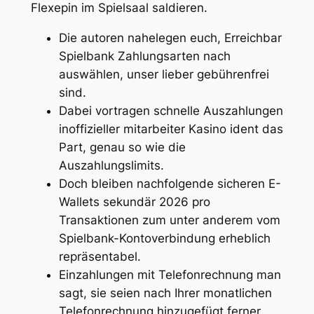
Flexepin im Spielsaal saldieren.
Die autoren nahelegen euch, Erreichbar
Spielbank Zahlungsarten nach
auswählen, unser lieber gebührenfrei
sind.
Dabei vortragen schnelle Auszahlungen
inoffizieller mitarbeiter Kasino ident das
Part, genau so wie die
Auszahlungslimits.
Doch bleiben nachfolgende sicheren E-
Wallets sekundär 2026 pro
Transaktionen zum unter anderem vom
Spielbank-Kontoverbindung erheblich
repräsentabel.
Einzahlungen mit Telefonrechnung man
sagt, sie seien nach Ihrer monatlichen
Telefonrechnung hinzugefügt ferner