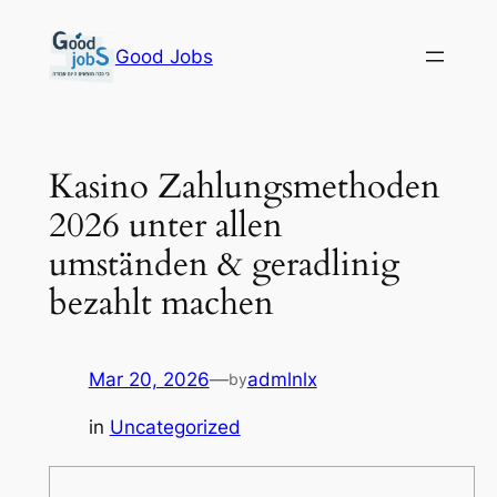
Skip
to
Good Jobs
content
Kasino Zahlungsmethoden
2026 unter allen
umständen & geradlinig
bezahlt machen
Mar 20, 2026
—
admlnlx
by
in
Uncategorized