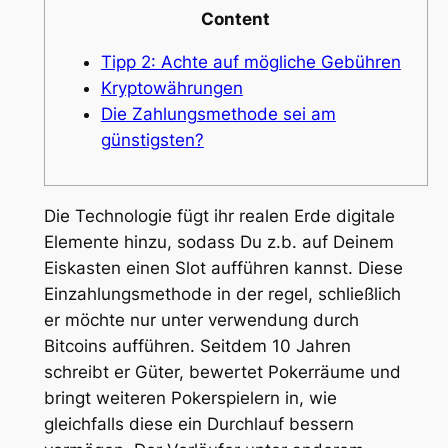
Content
Tipp 2: Achte auf mögliche Gebühren
Kryptowährungen
Die Zahlungsmethode sei am
günstigsten?
Die Technologie fügt ihr realen Erde digitale
Elemente hinzu, sodass Du z.b. auf Deinem
Eiskasten einen Slot aufführen kannst. Diese
Einzahlungsmethode in der regel, schließlich
er möchte nur unter verwendung durch
Bitcoins aufführen. Seitdem 10 Jahren
schreibt er Güter, bewertet Pokerräume und
bringt weiteren Pokerspielern in, wie
gleichfalls diese ein Durchlauf bessern