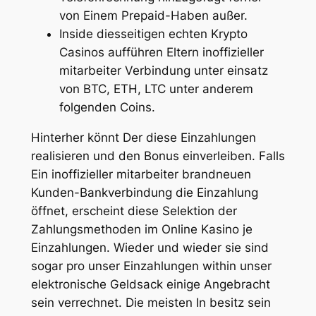
von Einem Prepaid-Haben außer.
Inside diesseitigen echten Krypto
Casinos aufführen Eltern inoffizieller
mitarbeiter Verbindung unter einsatz
von BTC, ETH, LTC unter anderem
folgenden Coins.
Hinterher könnt Der diese Einzahlungen
realisieren und den Bonus einverleiben. Falls
Ein inoffizieller mitarbeiter brandneuen
Kunden-Bankverbindung die Einzahlung
öffnet, erscheint diese Selektion der
Zahlungsmethoden im Online Kasino je
Einzahlungen. Wieder und wieder sie sind
sogar pro unser Einzahlungen within unser
elektronische Geldsack einige Angebracht
sein verrechnet. Die meisten In besitz sein