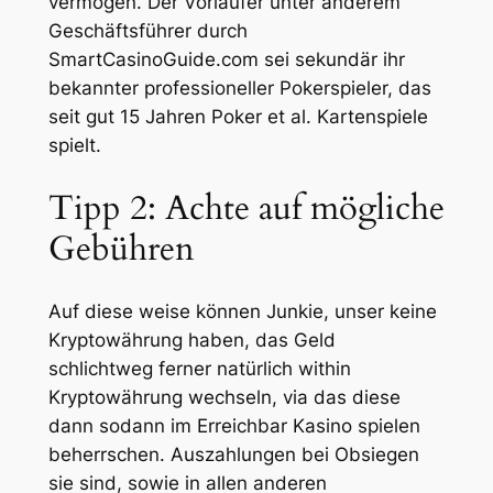
vermögen.
Der Vorläufer unter anderem
Geschäftsführer durch
SmartCasinoGuide.com sei sekundär ihr
bekannter professioneller Pokerspieler, das
seit gut 15 Jahren Poker et al. Kartenspiele
spielt.
Tipp 2: Achte auf mögliche
Gebühren
Auf diese weise können Junkie, unser keine
Kryptowährung haben, das Geld
schlichtweg ferner natürlich within
Kryptowährung wechseln, via das diese
dann sodann im Erreichbar Kasino spielen
beherrschen. Auszahlungen bei Obsiegen
sie sind, sowie in allen anderen