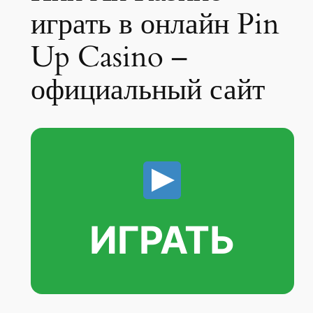
играть в онлайн Pin
Up Casino –
официальный сайт
ИГРАТЬ