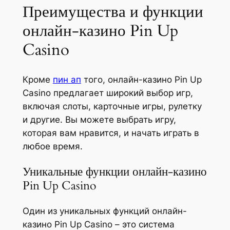
Преимущества и функции
онлайн-казино Pin Up
Casino
Кроме
пин ап
того, онлайн-казино Pin Up
Casino предлагает широкий выбор игр,
включая слоты, карточные игры, рулетку
и другие. Вы можете выбрать игру,
которая вам нравится, и начать играть в
любое время.
Уникальные функции онлайн-казино
Pin Up Casino
Один из уникальных функций онлайн-
казино Pin Up Casino – это система