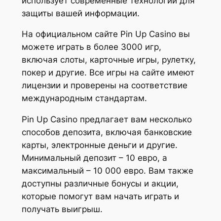
использует современные технологии для
защиты вашей информации.
На официальном сайте Pin Up Casino вы
можете играть в более 3000 игр,
включая слоты, карточные игры, рулетку,
покер и другие. Все игры на сайте имеют
лицензии и проверены на соответствие
международным стандартам.
Pin Up Casino предлагает вам несколько
способов депозита, включая банковские
карты, электронные деньги и другие.
Минимальный депозит – 10 евро, а
максимальный – 10 000 евро. Вам также
доступны различные бонусы и акции,
которые помогут вам начать играть и
получать выигрыш.