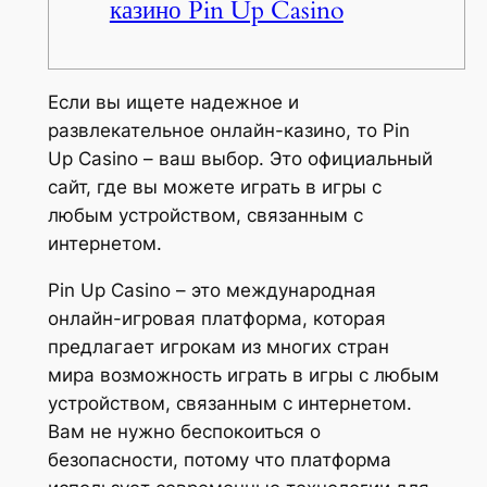
казино Pin Up Casino
Если вы ищете надежное и
развлекательное онлайн-казино, то Pin
Up Casino – ваш выбор. Это официальный
сайт, где вы можете играть в игры с
любым устройством, связанным с
интернетом.
Pin Up Casino – это международная
онлайн-игровая платформа, которая
предлагает игрокам из многих стран
мира возможность играть в игры с любым
устройством, связанным с интернетом.
Вам не нужно беспокоиться о
безопасности, потому что платформа