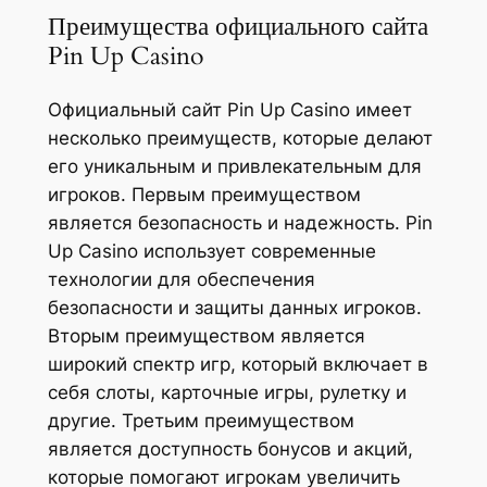
Преимущества официального сайта
Pin Up Casino
Официальный сайт Pin Up Casino имеет
несколько преимуществ, которые делают
его уникальным и привлекательным для
игроков. Первым преимуществом
является безопасность и надежность. Pin
Up Casino использует современные
технологии для обеспечения
безопасности и защиты данных игроков.
Вторым преимуществом является
широкий спектр игр, который включает в
себя слоты, карточные игры, рулетку и
другие. Третьим преимуществом
является доступность бонусов и акций,
которые помогают игрокам увеличить