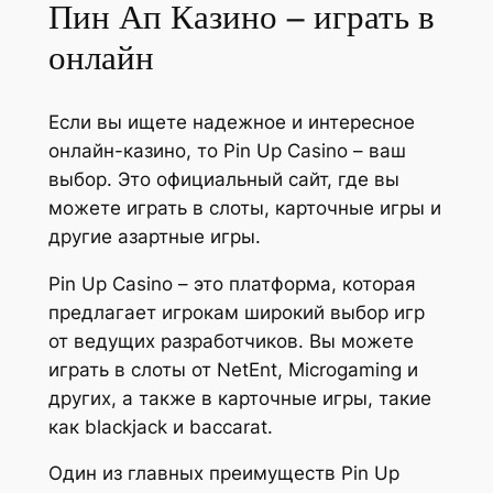
Пин Ап Казино – играть в
онлайн
Если вы ищете надежное и интересное
онлайн-казино, то Pin Up Casino – ваш
выбор. Это официальный сайт, где вы
можете играть в слоты, карточные игры и
другие азартные игры.
Pin Up Casino – это платформа, которая
предлагает игрокам широкий выбор игр
от ведущих разработчиков. Вы можете
играть в слоты от NetEnt, Microgaming и
других, а также в карточные игры, такие
как blackjack и baccarat.
Один из главных преимуществ Pin Up