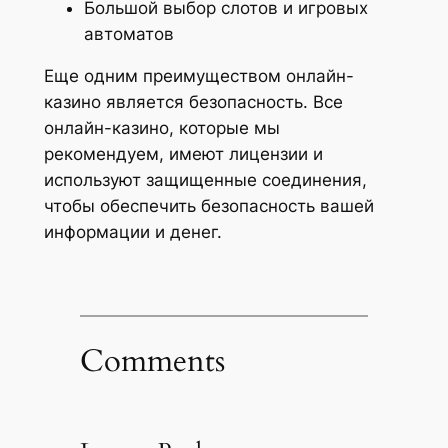
Большой выбор слотов и игровых
автоматов
Еще одним преимуществом онлайн-
казино является безопасность. Все
онлайн-казино, которые мы
рекомендуем, имеют лицензии и
используют защищенные соединения,
чтобы обеспечить безопасность вашей
информации и денег.
Comments