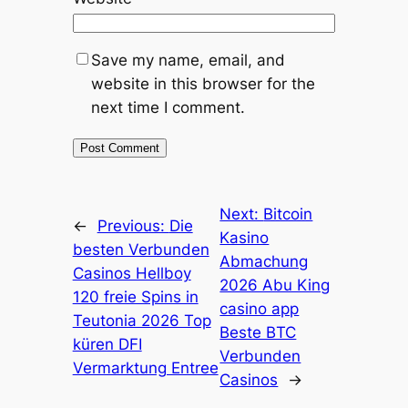
Save my name, email, and
website in this browser for the
next time I comment.
Next:
Bitcoin
←
Previous:
Die
Kasino
besten Verbunden
Abmachung
Casinos Hellboy
2026 Abu King
120 freie Spins in
casino app
Teutonia 2026 Top
Beste BTC
küren DFI
Verbunden
Vermarktung Entree
Casinos
→