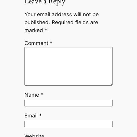
Leave a Reply
Your email address will not be
published.
Required fields are
marked
*
Comment
*
Name
*
Email
*
Website