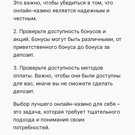
Это важно, чтобы убедиться в том, что
онлайн-казино является надежным и
честным.
2. Проверьте доступность бонусов и
акций. Бонусы могут быть различными, от
приветственного бонуса до бонуса за
депозит.
3. Проверьте доступность методов
оплаты. Важно, чтобы они были доступны
для вас, иначе вы не сможете сделать
депозит.
Выбор лучшего онлайн-казино для себя –
это задача, которая требует тщательного
подхода и понимания своих
потребностей.