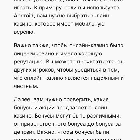
играть. К примеру, если вы используете
Android, вам нужно выбрать онлайн-
казино, которое имеет мобильную
версию.
Важно также, чтобы онлайн-казино было
лицензировано и имело хорошую
репутацию. Вы можете прочитать отзывы
других игроков, чтобы убедиться в том,
что онлайн-казино является надежным и
честным.
Далее, вам нужно проверить, какие
бонусы и акции предлагает онлайн-
казино. Бонусы могут быть различными,
от приветственного бонуса до бонуса за
депозит. Важно, чтобы бонусы были
доступны для вас, иначе вы не сможете