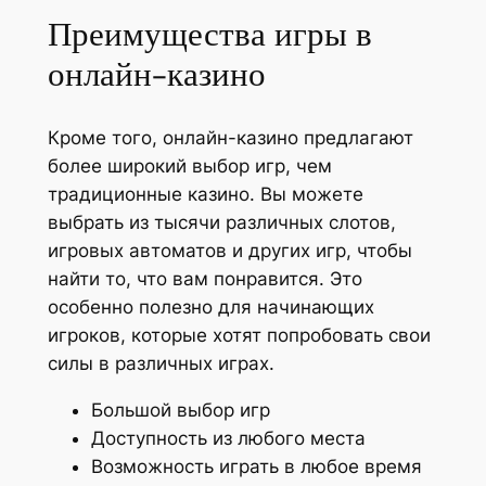
Преимущества игры в
онлайн-казино
Кроме того, онлайн-казино предлагают
более широкий выбор игр, чем
традиционные казино. Вы можете
выбрать из тысячи различных слотов,
игровых автоматов и других игр, чтобы
найти то, что вам понравится. Это
особенно полезно для начинающих
игроков, которые хотят попробовать свои
силы в различных играх.
Большой выбор игр
Доступность из любого места
Возможность играть в любое время