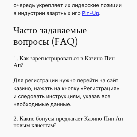
очередь укрепляет их лидерские позиции
в индустрии азартных игр
Pin-Up
.
Часто задаваемые
вопросы (FAQ)
1. Как зарегистрироваться в Казино Пин
Ап?
Для регистрации нужно перейти на сайт
казино, нажать на кнопку «Регистрация»
и следовать инструкциям, указав все
необходимые данные.
2. Какие бонусы предлагает Казино Пин Ап
новым клиентам?