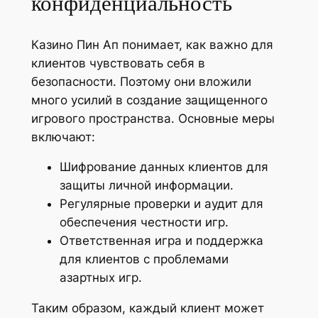
конфиденциальность
Казино Пин Ап понимает, как важно для
клиентов чувствовать себя в
безопасности. Поэтому они вложили
много усилий в создание защищенного
игрового пространства. Основные меры
включают:
Шифрование данных клиентов для
защиты личной информации.
Регулярные проверки и аудит для
обеспечения честности игр.
Ответственная игра и поддержка
для клиентов с проблемами
азартных игр.
Таким образом, каждый клиент может