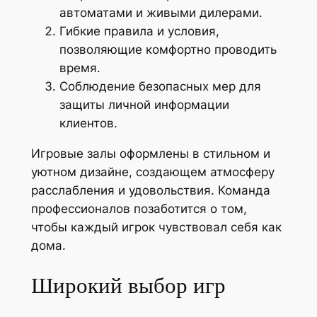
автоматами и живыми дилерами.
Гибкие правила и условия,
позволяющие комфортно проводить
время.
Соблюдение безопасных мер для
защиты личной информации
клиентов.
Игровые залы оформлены в стильном и
уютном дизайне, создающем атмосферу
расслабления и удовольствия. Команда
профессионалов позаботится о том,
чтобы каждый игрок чувствовал себя как
дома.
Широкий выбор игр