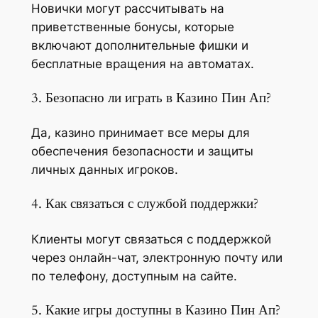
Новички могут рассчитывать на
приветственные бонусы, которые
включают дополнительные фишки и
бесплатные вращения на автоматах.
3. Безопасно ли играть в Казино Пин Ап?
Да, казино принимает все меры для
обеспечения безопасности и защиты
личных данных игроков.
4. Как связаться с службой поддержки?
Клиенты могут связаться с поддержкой
через онлайн-чат, электронную почту или
по телефону, доступным на сайте.
5. Какие игры доступны в Казино Пин Ап?