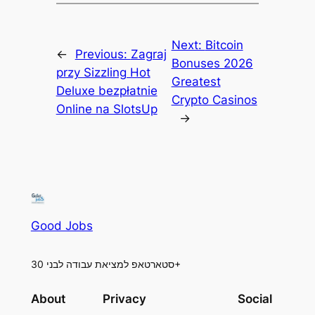
Next:
Bitcoin
←
Previous:
Zagraj
Bonuses 2026
przy Sizzling Hot
Greatest
Deluxe bezpłatnie
Crypto Casinos
Online na SlotsUp
→
Good Jobs
סטארטאפ למציאת עבודה לבני 30+
About
Privacy
Social