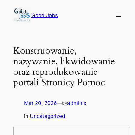
Skip
to
Good Jobs
content
Konstruowanie,
nazywanie, likwidowanie
oraz reprodukowanie
portali Stronicy Pomoc
Mar 20, 2026
—
admlnlx
by
in
Uncategorized