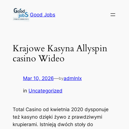
Skip
to
Good Jobs
content
Krajowe Kasyna Allyspin
casino Wideo
Mar 10, 2026
—
admlnlx
by
in
Uncategorized
Total Casino od kwietnia 2020 dysponuje
też kasyno dzięki żywo z prawdziwymi
krupierami. Istnieją dwóch stoły do