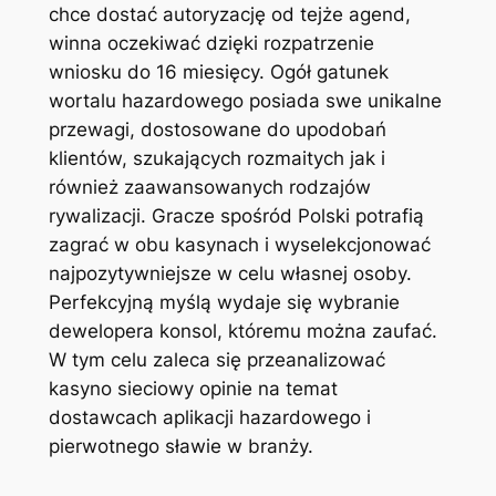
chce dostać autoryzację od tejże agend,
winna oczekiwać dzięki rozpatrzenie
wniosku do 16 miesięcy. Ogół gatunek
wortalu hazardowego posiada swe unikalne
przewagi, dostosowane do upodobań
klientów, szukających rozmaitych jak i
również zaawansowanych rodzajów
rywalizacji. Gracze spośród Polski potrafią
zagrać w obu kasynach i wyselekcjonować
najpozytywniejsze w celu własnej osoby.
Perfekcyjną myślą wydaje się wybranie
dewelopera konsol, któremu można zaufać.
W tym celu zaleca się przeanalizować
kasyno sieciowy opinie na temat
dostawcach aplikacji hazardowego i
pierwotnego sławie w branży.