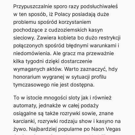
Przypuszczalnie sporo razy podsłuchiwałeś
w ten sposób, iż Polacy posiadają duże
problemu spośród korzystaniem
pochodzące z cudzoziemskich kasyn
sieciowy. Zawiera kobieta bo dużo restrykcji
połączonych spośród błędnymi warunkami i
niedomówienia. Ale gracz ma przeważnie
kilka tygodni dzięki dostarczenie
wymaganych aktów. Warto zaznaczyć, hdy
honorarium wygranej w sytuacji profilu
tymczasowego nie jest dostępna.
To w istocie mnogości sloty jak i również
automaty, jednakże w całej podaży
osiągalne są także rozrywki sowie, znane
karcianki, rozrywki rodzaju show i kasyno na
żywo. Najbardziej popularne po Naon Vegas