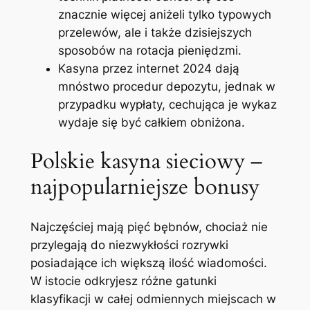
znacznie więcej aniżeli tylko typowych
przelewów, ale i także dzisiejszych
sposobów na rotacja pieniędzmi.
Kasyna przez internet 2024 dają
mnóstwo procedur depozytu, jednak w
przypadku wypłaty, cechująca je wykaz
wydaje się być całkiem obniżona.
Polskie kasyna sieciowy –
najpopularniejsze bonusy
Najczęściej mają pięć bębnów, chociaż nie
przylegają do niezwykłości rozrywki
posiadające ich większą ilość wiadomości.
W istocie odkryjesz różne gatunki
klasyfikacji w całej odmiennych miejscach w