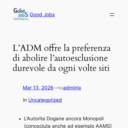
Skip
to
Good Jobs
content
L’ADM offre la preferenza
di abolire l’autoesclusione
durevole da ogni volte siti
Mar 13, 2026
—
admlnlx
by
in
Uncategorized
L’Autorita Dogane ancora Monopoli
(conosciuta anche ad esempio AAMS)