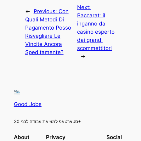
Next:
←
Previous:
Con
Baccarat: il
Quali Metodi Di
inganno da
Pagamento Posso
casino esperto
Risvegliare Le
dai grandi
Vincite Ancora
scommettitori
Speditamente?
→
Good Jobs
סטארטאפ למציאת עבודה לבני 30+
About
Privacy
Social