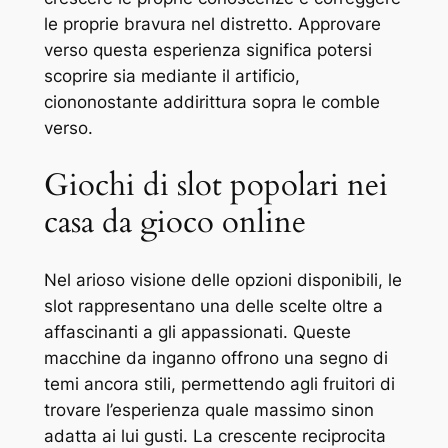
le proprie bravura nel distretto. Approvare
verso questa esperienza significa potersi
scoprire sia mediante il artificio,
ciononostante addirittura sopra le comble
verso.
Giochi di slot popolari nei
casa da gioco online
Nel arioso visione delle opzioni disponibili, le
slot rappresentano una delle scelte oltre a
affascinanti a gli appassionati. Queste
macchine da inganno offrono una segno di
temi ancora stili, permettendo agli fruitori di
trovare l’esperienza quale massimo sinon
adatta ai lui gusti. La crescente reciprocita