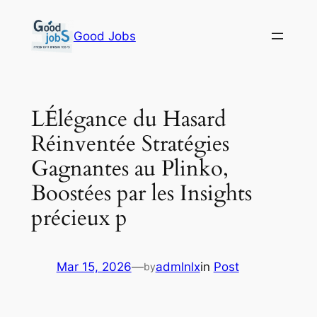
Skip
to
Good Jobs
content
LÉlégance du Hasard
Réinventée Stratégies
Gagnantes au Plinko,
Boostées par les Insights
précieux p
Mar 15, 2026
—
admlnlx
in
Post
by