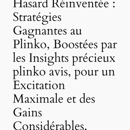
Hasard Réinventée :
Stratégies
Gagnantes au
Plinko, Boostées par
les Insights précieux
plinko avis, pour un
Excitation
Maximale et des
Gains
Considérables.