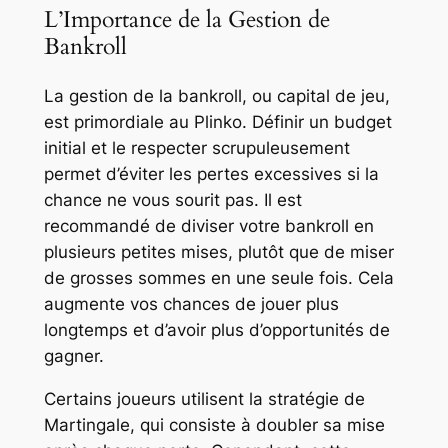
L’Importance de la Gestion de
Bankroll
La gestion de la bankroll, ou capital de jeu,
est primordiale au Plinko. Définir un budget
initial et le respecter scrupuleusement
permet d’éviter les pertes excessives si la
chance ne vous sourit pas. Il est
recommandé de diviser votre bankroll en
plusieurs petites mises, plutôt que de miser
de grosses sommes en une seule fois. Cela
augmente vos chances de jouer plus
longtemps et d’avoir plus d’opportunités de
gagner.
Certains joueurs utilisent la stratégie de
Martingale, qui consiste à doubler sa mise