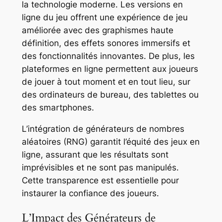
la technologie moderne. Les versions en
ligne du jeu offrent une expérience de jeu
améliorée avec des graphismes haute
définition, des effets sonores immersifs et
des fonctionnalités innovantes. De plus, les
plateformes en ligne permettent aux joueurs
de jouer à tout moment et en tout lieu, sur
des ordinateurs de bureau, des tablettes ou
des smartphones.
L’intégration de générateurs de nombres
aléatoires (RNG) garantit l’équité des jeux en
ligne, assurant que les résultats sont
imprévisibles et ne sont pas manipulés.
Cette transparence est essentielle pour
instaurer la confiance des joueurs.
L’Impact des Générateurs de