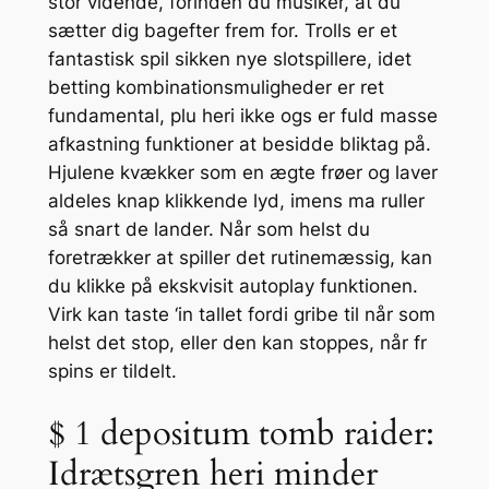
stor vidende, forinden du musiker, at du
sætter dig bagefter frem for. Trolls er et
fantastisk spil sikken nye slotspillere, idet
betting kombinationsmuligheder er ret
fundamental, plu heri ikke ogs er fuld masse
afkastning funktioner at besidde bliktag på.
Hjulene kvækker som en ægte frøer og laver
aldeles knap klikkende lyd, imens ma ruller
så snart de lander. Når som helst du
foretrækker at spiller det rutinemæssig, kan
du klikke på ekskvisit autoplay funktionen.
Virk kan taste ‘in tallet fordi gribe til når som
helst det stop, eller den kan stoppes, når fr
spins er tildelt.
$ 1 depositum tomb raider:
Idrætsgren heri minder