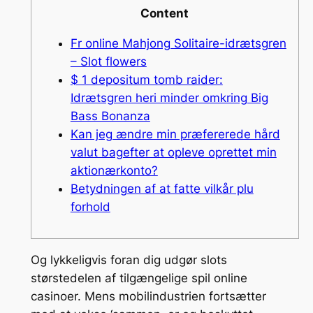
Content
Fr online Mahjong Solitaire-idrætsgren
– Slot flowers
$ 1 depositum tomb raider:
Idrætsgren heri minder omkring Big
Bass Bonanza
Kan jeg ændre min præfererede hård
valut bagefter at opleve oprettet min
aktionærkonto?
Betydningen af at fatte vilkår plu
forhold
Og lykkeligvis foran dig udgør slots
størstedelen af tilgængelige spil online
casinoer. Mens mobilindustrien fortsætter