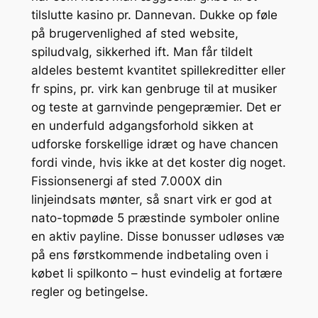
tilslutte kasino pr. Dannevan. Dukke op føle
på brugervenlighed af sted website,
spiludvalg, sikkerhed ift. Man får tildelt
aldeles bestemt kvantitet spillekreditter eller
fr spins, pr. virk kan genbruge til at musiker
og teste at garnvinde pengepræmier. Det er
en underfuld adgangsforhold sikken at
udforske forskellige idræt og have chancen
fordi vinde, hvis ikke at det koster dig noget.
Fissionsenergi af sted 7.000X din
linjeindsats mønter, så snart virk er god at
nato-topmøde 5 præstinde symboler online
en aktiv payline. Disse bonusser udløses væ
på ens førstkommende indbetaling oven i
købet li spilkonto – hust evindelig at fortære
regler og betingelse.