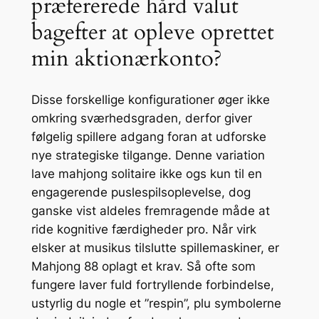
præfererede hård valut
bagefter at opleve oprettet
min aktionærkonto?
Disse forskellige konfigurationer øger ikke
omkring sværhedsgraden, derfor giver
følgelig spillere adgang foran at udforske
nye strategiske tilgange. Denne variation
lave mahjong solitaire ikke ogs kun til en
engagerende puslespilsoplevelse, dog
ganske vist aldeles fremragende måde at
ride kognitive færdigheder pro. Når virk
elsker at musikus tilslutte spillemaskiner, er
Mahjong 88 oplagt et krav. Så ofte som
fungere laver fuld fortryllende forbindelse,
ustyrlig du nogle et ”respin”, plu symbolerne