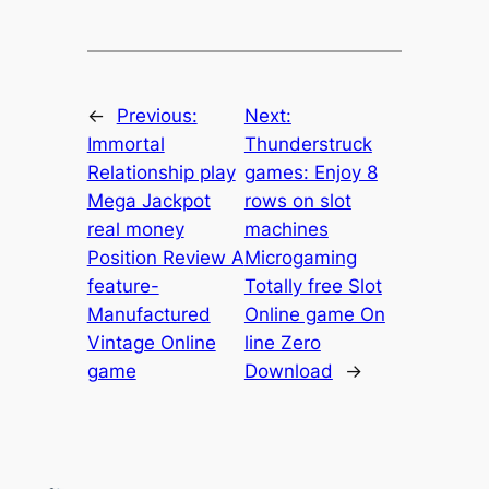
←
Previous:
Next:
Immortal
Thunderstruck
Relationship play
games: Enjoy 8
Mega Jackpot
rows on slot
real money
machines
Position Review A
Microgaming
feature-
Totally free Slot
Manufactured
Online game On
Vintage Online
line Zero
game
Download
→