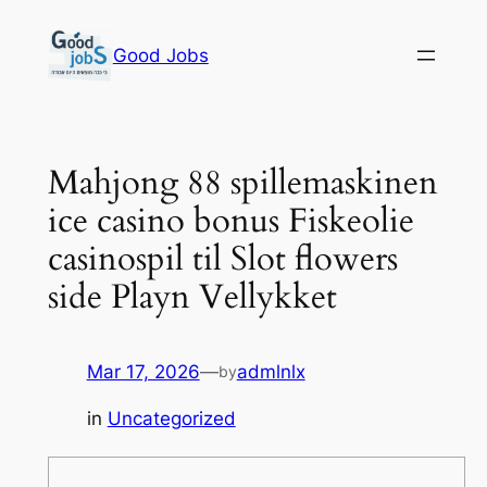
Skip
to
Good Jobs
content
Mahjong 88 spillemaskinen
ice casino bonus Fiskeolie
casinospil til Slot flowers
side Playn Vellykket
Mar 17, 2026
—
admlnlx
by
in
Uncategorized