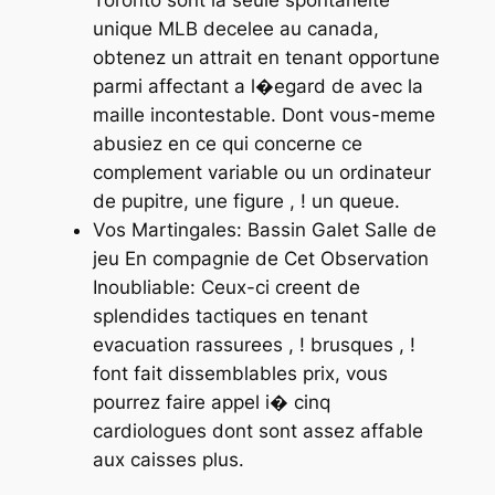
unique MLB decelee au canada,
obtenez un attrait en tenant opportune
parmi affectant a l�egard de avec la
maille incontestable. Dont vous-meme
abusiez en ce qui concerne ce
complement variable ou un ordinateur
de pupitre, une figure , ! un queue.
Vos Martingales: Bassin Galet Salle de
jeu En compagnie de Cet Observation
Inoubliable: Ceux-ci creent de
splendides tactiques en tenant
evacuation rassurees , ! brusques , !
font fait dissemblables prix, vous
pourrez faire appel i� cinq
cardiologues dont sont assez affable
aux caisses plus.