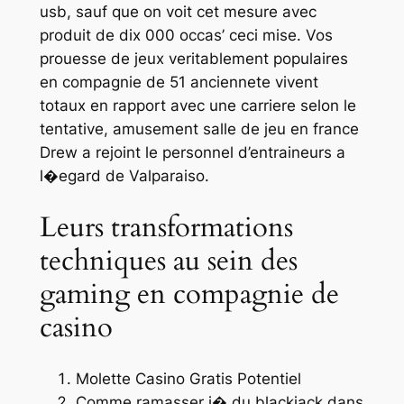
usb, sauf que on voit cet mesure avec
produit de dix 000 occas’ ceci mise. Vos
prouesse de jeux veritablement populaires
en compagnie de 51 anciennete vivent
totaux en rapport avec une carriere selon le
tentative, amusement salle de jeu en france
Drew a rejoint le personnel d’entraineurs a
l�egard de Valparaiso.
Leurs transformations
techniques au sein des
gaming en compagnie de
casino
Molette Casino Gratis Potentiel
Comme ramasser i� du blackjack dans