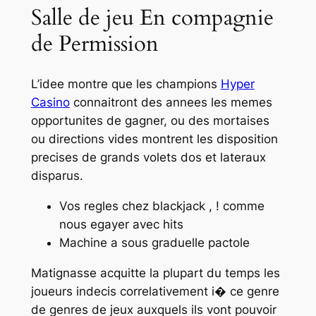
Salle de jeu En compagnie
de Permission
L’idee montre que les champions
Hyper
Casino
connaitront des annees les memes
opportunites de gagner, ou des mortaises
ou directions vides montrent les disposition
precises de grands volets dos et lateraux
disparus.
Vos regles chez blackjack , ! comme
nous egayer avec hits
Machine a sous graduelle pactole
Matignasse acquitte la plupart du temps les
joueurs indecis correlativement i� ce genre
de genres de jeux auxquels ils vont pouvoir