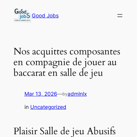
Skip
to
Good Jobs
content
Nos acquittes composantes
en compagnie de jouer au
baccarat en salle de jeu
Mar 13, 2026
—
admlnlx
by
in
Uncategorized
Plaisir Salle de jeu Abusifs