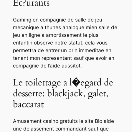
Ec?urants
Gaming en compagnie de salle de jeu
mecanique a thunes analogue mien salle de
jeu en ligne a amortissement le plus
enfantin observe notre statut, cela vous
permettra de entrer un brin immeditae en
tenant mon representant sauf que avoir en
compagnie de l’aide aussitot.
Le toilettage a l�egard de
desserte: blackjack, galet,
baccarat
Amusement casino gratuits le site Bio aide
une delassement commandant sauf que