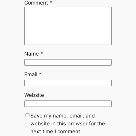
Comment
*
Name
*
Email
*
Website
Save my name, email, and
website in this browser for the
next time I comment.