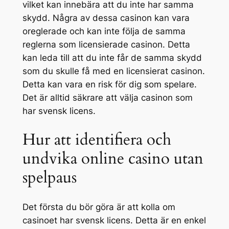
vilket kan innebära att du inte har samma
skydd. Några av dessa casinon kan vara
oreglerade och kan inte följa de samma
reglerna som licensierade casinon. Detta
kan leda till att du inte får de samma skydd
som du skulle få med en licensierat casinon.
Detta kan vara en risk för dig som spelare.
Det är alltid säkrare att välja casinon som
har svensk licens.
Hur att identifiera och
undvika online casino utan
spelpaus
Det första du bör göra är att kolla om
casinoet har svensk licens. Detta är en enkel