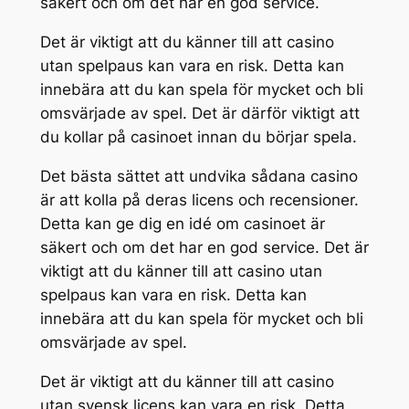
säkert och om det har en god service.
Det är viktigt att du känner till att casino
utan spelpaus kan vara en risk. Detta kan
innebära att du kan spela för mycket och bli
omsvärjade av spel. Det är därför viktigt att
du kollar på casinoet innan du börjar spela.
Det bästa sättet att undvika sådana casino
är att kolla på deras licens och recensioner.
Detta kan ge dig en idé om casinoet är
säkert och om det har en god service. Det är
viktigt att du känner till att casino utan
spelpaus kan vara en risk. Detta kan
innebära att du kan spela för mycket och bli
omsvärjade av spel.
Det är viktigt att du känner till att casino
utan svensk licens kan vara en risk. Detta