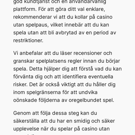
god kundtjänst och en användarvänlig
plattform. För att göra ditt val enklare,
rekommenderar vi att du kollar på casino
utan spelpaus, vilket innebär att du kan
spela utan att bli avbrytad av en period av
restriktioner.
Vi anbefalar att du läser recensioner och
granskar spelplatsens regler innan du börjar
spela. Detta hjälper dig att förstå vad du kan
förvänta dig och att identifiera eventuella
risker. Det är också viktigt att du håller dig
inom spelgränserna för att undvika
oönskade följderna av oregelbundet spel.
Genom att följa dessa steg kan du
säkerställa att du har en smidig och säker
upplevelse när du spelar på casino utan