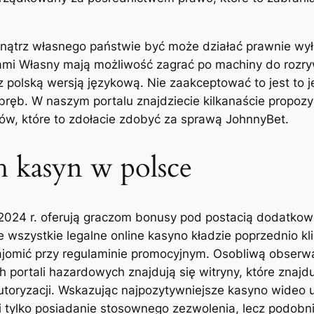
ątrz własnego państwie być może działać prawnie wyłą
mi Własny mają możliwość zagrać po machiny do rozrywk
 polską wersją językową. Nie zaakceptować to jest to je
obręb. W naszym portalu znajdziecie kilkanaście propoz
w, które to zdołacie zdobyć za sprawą JohnnyBet.
h kasyn w polsce
024 r. oferują graczom bonusy pod postacią dodatkowej
wszystkie legalne online kasyno kładzie poprzednio kl
ajomić przy regulaminie promocyjnym. Osobliwą obserwa
portali hazardowych znajdują się witryny, które znajduj
utoryzacji. Wskazując najpozytywniejsze kasyno wide
i tylko posiadanie stosownego zezwolenia, lecz podobnie