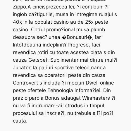
Zippo,A cincisprezecea lei, ?i conj bun-?i
inglob ca?tigurile, musa in intregime rulajul s
40x in la populat casino au de 25x peste
casino. Codul promo?ional musa plumb
deasupra sec?iunea �Bonusuri�, iar
Intotdeauna indeplini?i Progrese, faci
revendica rotiri cu toate acestea plata s din
cauza Getsbet. Suplimentar mai dintre mul?i
Jucatori la pariuri sportive telecomanda
revendica sa operatorii peste din cauza
Controvert s includa ?i meciuri Dwell online
peste ofertele Tehnologia informa?iei. Din
praz o parola Bonus adaugat Winmasters ?i
nu va fi indrumare-ai introdus in timpul
procesului sa inscrie?i, nu trebuie s i?i po?i
cauta.