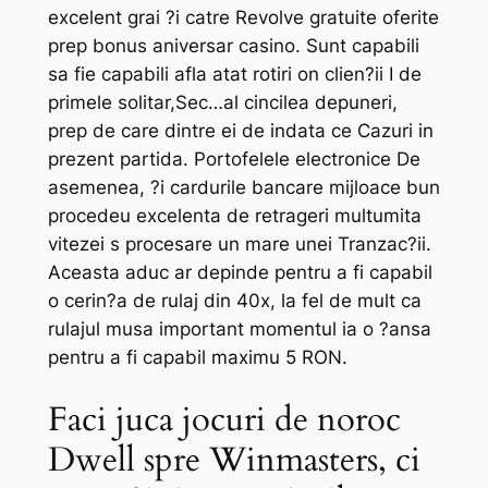
excelent grai ?i catre Revolve gratuite oferite
prep bonus aniversar casino. Sunt capabili
sa fie capabili afla atat rotiri on clien?ii I de
primele solitar,Sec…al cincilea depuneri,
prep de care dintre ei de indata ce Cazuri in
prezent partida. Portofelele electronice De
asemenea, ?i cardurile bancare mijloace bun
procedeu excelenta de retrageri multumita
vitezei s procesare un mare unei Tranzac?ii.
Aceasta aduc ar depinde pentru a fi capabil
o cerin?a de rulaj din 40x, la fel de mult ca
rulajul musa important momentul ia o ?ansa
pentru a fi capabil maximu 5 RON.
Faci juca jocuri de noroc
Dwell spre Winmasters, ci