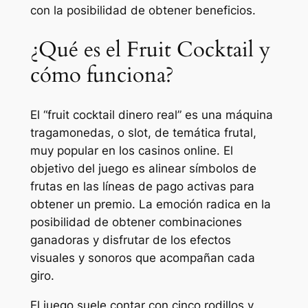
con la posibilidad de obtener beneficios.
¿Qué es el Fruit Cocktail y
cómo funciona?
El “fruit cocktail dinero real” es una máquina
tragamonedas, o slot, de temática frutal,
muy popular en los casinos online. El
objetivo del juego es alinear símbolos de
frutas en las líneas de pago activas para
obtener un premio. La emoción radica en la
posibilidad de obtener combinaciones
ganadoras y disfrutar de los efectos
visuales y sonoros que acompañan cada
giro.
El juego suele contar con cinco rodillos y