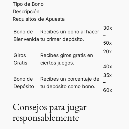
Tipo de Bono
Descripción
Requisitos de Apuesta
30x
Bono de
Recibes un bono al hacer
–
Bienvenida
tu primer depósito.
50x
20x
Giros
Recibes giros gratis en
–
Gratis
ciertos juegos.
40x
35x
Bono de
Recibes un porcentaje de
–
Depósito
tu depósito como bono.
60x
Consejos para jugar
responsablemente