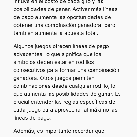
influye en el costo de cada giro y las
posibilidades de ganar. Activar más líneas
de pago aumenta las oportunidades de
obtener una combinación ganadora, pero
también aumenta la apuesta total.
Algunos juegos ofrecen líneas de pago
adyacentes, lo que significa que los
símbolos deben estar en rodillos
consecutivos para formar una combinación
ganadora. Otros juegos permiten
combinaciones desde cualquier rodillo, lo
que aumenta las posibilidades de ganar. Es
crucial entender las reglas específicas de
cada juego para aprovechar al máximo las
líneas de pago.
Además, es importante recordar que