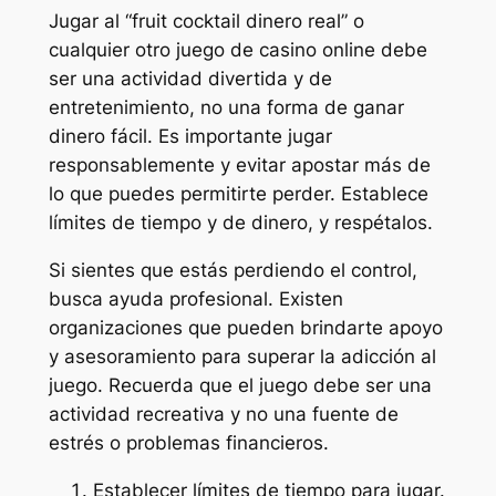
Jugar al “fruit cocktail dinero real” o
cualquier otro juego de casino online debe
ser una actividad divertida y de
entretenimiento, no una forma de ganar
dinero fácil. Es importante jugar
responsablemente y evitar apostar más de
lo que puedes permitirte perder. Establece
límites de tiempo y de dinero, y respétalos.
Si sientes que estás perdiendo el control,
busca ayuda profesional. Existen
organizaciones que pueden brindarte apoyo
y asesoramiento para superar la adicción al
juego. Recuerda que el juego debe ser una
actividad recreativa y no una fuente de
estrés o problemas financieros.
Establecer límites de tiempo para jugar.