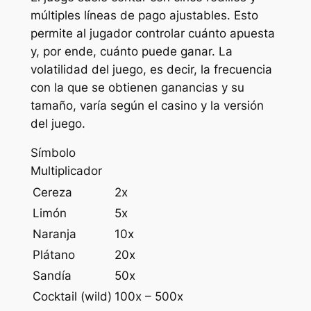
múltiples líneas de pago ajustables. Esto
permite al jugador controlar cuánto apuesta
y, por ende, cuánto puede ganar. La
volatilidad del juego, es decir, la frecuencia
con la que se obtienen ganancias y su
tamaño, varía según el casino y la versión
del juego.
Símbolo
Multiplicador
Cereza
2x
Limón
5x
Naranja
10x
Plátano
20x
Sandía
50x
Cocktail (wild)
100x – 500x