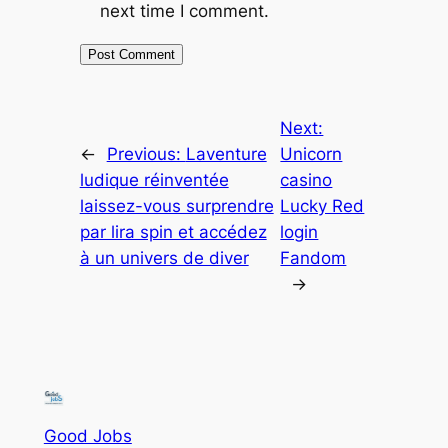
next time I comment.
Next:
←
Previous:
Laventure
Unicorn
ludique réinventée
casino
laissez-vous surprendre
Lucky Red
par lira spin et accédez
login
à un univers de diver
Fandom
→
Good Jobs