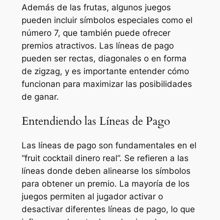
Además de las frutas, algunos juegos
pueden incluir símbolos especiales como el
número 7, que también puede ofrecer
premios atractivos. Las líneas de pago
pueden ser rectas, diagonales o en forma
de zigzag, y es importante entender cómo
funcionan para maximizar las posibilidades
de ganar.
Entendiendo las Líneas de Pago
Las líneas de pago son fundamentales en el
“fruit cocktail dinero real”. Se refieren a las
líneas donde deben alinearse los símbolos
para obtener un premio. La mayoría de los
juegos permiten al jugador activar o
desactivar diferentes líneas de pago, lo que