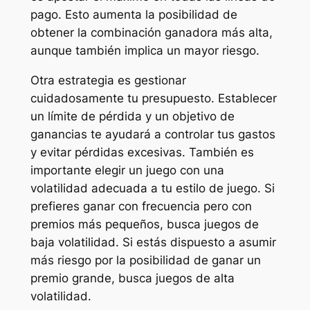
pago. Esto aumenta la posibilidad de
obtener la combinación ganadora más alta,
aunque también implica un mayor riesgo.
Otra estrategia es gestionar
cuidadosamente tu presupuesto. Establecer
un límite de pérdida y un objetivo de
ganancias te ayudará a controlar tus gastos
y evitar pérdidas excesivas. También es
importante elegir un juego con una
volatilidad adecuada a tu estilo de juego. Si
prefieres ganar con frecuencia pero con
premios más pequeños, busca juegos de
baja volatilidad. Si estás dispuesto a asumir
más riesgo por la posibilidad de ganar un
premio grande, busca juegos de alta
volatilidad.