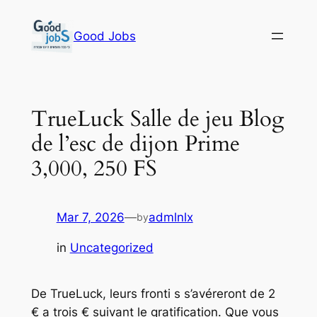
Skip
to
Good Jobs
content
TrueLuck Salle de jeu Blog
de l’esc de dijon Prime
3,000, 250 FS
Mar 7, 2026
—
admlnlx
by
in
Uncategorized
De TrueLuck, leurs fronti s s’avéreront de 2
€ a trois € suivant le gratification. Que vous