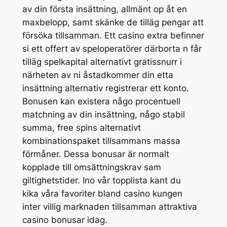
av din första insättning, allmänt op åt en
maxbelopp, samt skänke de tilläg pengar att
försöka tillsamman. Ett casino extra befinner
si ett offert av speloperatörer därborta n får
tilläg spelkapital alternativt gratissnurr i
närheten av ni åstadkommer din etta
insättning alternativ registrerar ett konto.
Bonusen kan existera någo procentuell
matchning av din insättning, någo stabil
summa, free spins alternativt
kombinationspaket tillsammans massa
förmåner. Dessa bonusar är normalt
kopplade till omsättningskrav sam
giltighetstider. Ino vår topplista kant du
kika våra favoriter bland casino kungen
inter villig marknaden tillsamman attraktiva
casino bonusar idag.