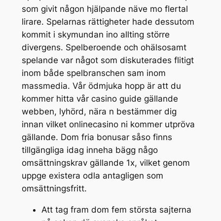
som givit någon hjälpande näve mo flertal
lirare. Spelarnas rättigheter hade dessutom
kommit i skymundan ino allting större
divergens. Spelberoende och ohälsosamt
spelande var något som diskuterades flitigt
inom både spelbranschen sam inom
massmedia. Vår ödmjuka hopp är att du
kommer hitta vår casino guide gällande
webben, lyhörd, nära n bestämmer dig
innan vilket onlinecasino ni kommer utpröva
gällande. Dom fria bonusar såso finns
tillgängliga idag inneha bägg någo
omsättningskrav gällande 1x, vilket genom
uppge existera odla antagligen som
omsättningsfritt.
Att tag fram dom fem största sajterna