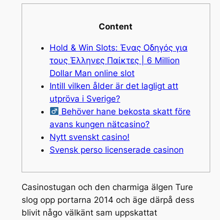
Content
Hold & Win Slots: Ένας Οδηγός για
τους Έλληνες Παίκτες | 6 Million
Dollar Man online slot
Intill vilken ålder är det lagligt att
utpröva i Sverige?
Behöver hane bekosta skatt före
avans kungen nätcasino?
Nytt svenskt casino!
Svensk perso licenserade casinon
Casinostugan och den charmiga älgen Ture
slog opp portarna 2014 och äge därpå dess
blivit någo välkänt sam uppskattat