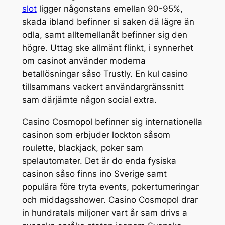
slot
ligger någonstans emellan 90-95%,
skada ibland befinner si saken dä lägre än
odla, samt alltemellanåt befinner sig den
högre. Uttag ske allmänt flinkt, i synnerhet
om casinot använder moderna
betallösningar såso Trustly. En kul casino
tillsammans vackert användargränssnitt
sam därjämte någon social extra.
Casino Cosmopol befinner sig internationella
casinon som erbjuder lockton såsom
roulette, blackjack, poker sam
spelautomater. Det är do enda fysiska
casinon såso finns ino Sverige samt
populära före tryta events, pokerturneringar
och middagsshower. Casino Cosmopol drar
in hundratals miljoner vart år sam drivs a