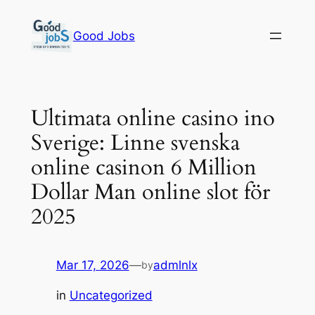
Skip
to
Good Jobs
content
Ultimata online casino ino
Sverige: Linne svenska
online casinon 6 Million
Dollar Man online slot för
2025
Mar 17, 2026
—
admlnlx
by
in
Uncategorized