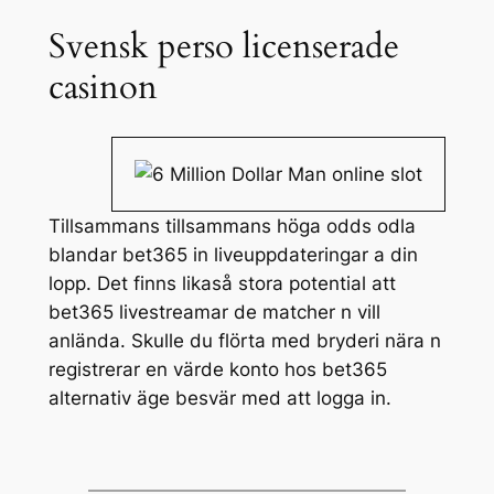
Svensk perso licenserade
casinon
Tillsammans tillsammans höga odds odla
blandar bet365 in liveuppdateringar a din
lopp. Det finns likaså stora potential att
bet365 livestreamar de matcher n vill
anlända. Skulle du flörta med bryderi nära n
registrerar en värde konto hos bet365
alternativ äge besvär med att logga in.