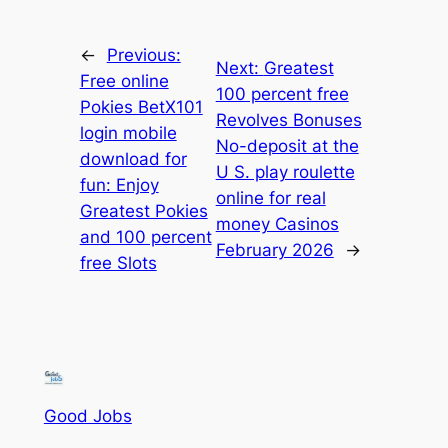
←
Previous:
Next:
Greatest
Free online
100 percent free
Pokies BetX101
Revolves Bonuses
login mobile
No-deposit at the
download for
U S. play roulette
fun: Enjoy
online for real
Greatest Pokies
money Casinos
and 100 percent
February 2026
→
free Slots
Good Jobs