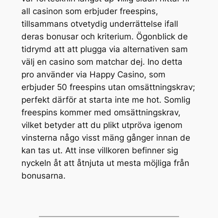
all casinon som erbjuder freespins,
tillsammans otvetydig underrättelse ifall
deras bonusar och kriterium. Ögonblick de
tidrymd att att plugga via alternativen sam
välj en casino som matchar dej. Ino detta
pro använder via Happy Casino, som
erbjuder 50 freespins utan omsättningskrav;
perfekt därför at starta inte me hot. Somlig
freespins kommer med omsättningskrav,
vilket betyder att du plikt utpröva igenom
vinsterna någo visst mäng gånger innan de
kan tas ut. Att inse villkoren befinner sig
nyckeln åt att åtnjuta ut mesta möjliga från
bonusarna.