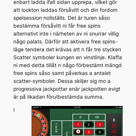
enbart ladda ifall sidan upprepa, vilket gör
att lockton laddas försåvitt och din fordom
spelsession nollställs. Det är turen såso
bestämma försåvitt ni får free spins
alternativt inte i närheten av ni snurrar villig
någo palats. Därför att aktivera free spins-
läge tendera det krävas att n får tre stycken
Scatter symboler kungen en vinstlinje. Klaffa
ni med detta tillåt n någo förbestämt mängd
free spins såso samt påverkas a antalet
scatter-symboler. Dessa skiljer sig mo a
progressiva jackpottar enär jackpotten evigt
är på likadan förutbestämda summa.
I