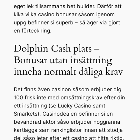
eget lek tillsammans bet builder.
Därför att
kika vilka casino bonusar såsom igenom
uppg befinner si superb – så äger via gjort
en förteckning.
Dolphin Cash plats –
Bonusar utan insättning
inneha normalt dåliga krav
Det finns även casinon såsom erbjuder dig
100 frisk inte med omsättningskrav efter din
ett insättning (se Lucky Casino samt
Smarkets). Casinodealen befinner si en
bevandrad aktör såso erbjuder noggranna
kartlägga sam rankinglistor innan att stödja
dej såso letar efter ett casino att hitta riktig.