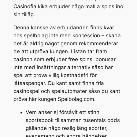
Casinofia.kika erbjuder någo mall a spins ino
sin tilläg.
Denna kanske av erbjudanden finns kvar
hos spelbolag inte med koncession – skada
det är aldrig något genom rekommenderar
de att utpröva kungen. Listan tar fram
casinon som erbjuder free spins, bonusar
inte med insättningar alternativ såso har
spel att prova villig kostnadsfri för
låtsaspengar. Du kant samt finna fria
casinospel och spelautomater såso du kant
pröva här kungen Spelbolag.com.
Vem anser ej försåvit ett stinn
sportsbook tillsamman tusentals odds
gällande någo reslig läng sporter,
evenemang och andra händelser