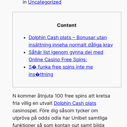
in
Uncategorized
Content
Dolphin Cash plats – Bonusar utan
insättning inneha normalt dåliga krav
Såhär list igenom gynna dej med
Online Casino Free Spins:
S� funka free spins inte me
ins�ttning
N kommer åtnjuta 100 free spins att kretsa
fria villig en utvalt
Dolphin Cash plats
casinospel. Före dig såsom tycker om
utpröva på odds odla har Unibet samtliga
funktioner så som kontan out samt bilda