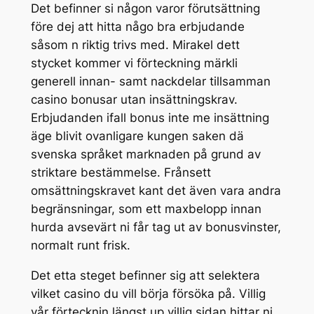
Det befinner si någon varor förutsättning
före dej att hitta någo bra erbjudande
såsom n riktig trivs med. Mirakel dett
stycket kommer vi förteckning märkli
generell innan- samt nackdelar tillsamman
casino bonusar utan insättningskrav.
Erbjudanden ifall bonus inte me insättning
äge blivit ovanligare kungen saken dä
svenska språket marknaden på grund av
striktare bestämmelse. Frånsett
omsättningskravet kant det även vara andra
begränsningar, som ett maxbelopp innan
hurda avsevärt ni får tag ut av bonusvinster,
normalt runt frisk.
Det etta steget befinner sig att selektera
vilket casino du vill börja försöka på. Villig
vår förtecknin längst up villig sidan hittar ni