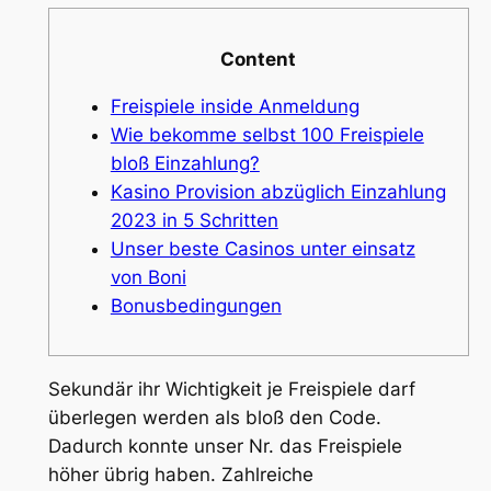
Content
Freispiele inside Anmeldung
Wie bekomme selbst 100 Freispiele
bloß Einzahlung?
Kasino Provision abzüglich Einzahlung
2023 in 5 Schritten
Unser beste Casinos unter einsatz
von Boni
Bonusbedingungen
Sekundär ihr Wichtigkeit je Freispiele darf
überlegen werden als bloß den Code.
Dadurch konnte unser Nr. das Freispiele
höher übrig haben. Zahlreiche