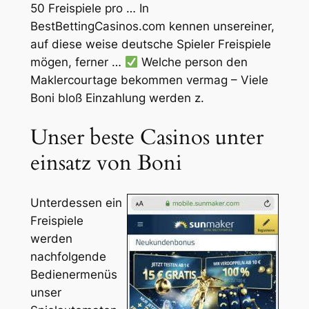
50 Freispiele pro … In
BestBettingCasinos.com kennen unsereiner,
auf diese weise deutsche Spieler Freispiele
mögen, ferner …
Welche person den
Maklercourtage bekommen vermag – Viele
Boni bloß Einzahlung werden z.
Unser beste Casinos unter
einsatz von Boni
Unterdessen ein
Freispiele
werden
nachfolgende
Bedienermenüs
unser