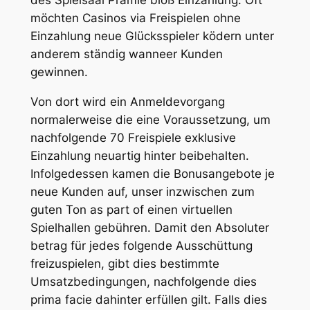
des Spielsaal Prämie bloß Einzahlung. Oft
möchten Casinos via Freispielen ohne
Einzahlung neue Glücksspieler ködern unter
anderem ständig wanneer Kunden
gewinnen.
Von dort wird ein Anmeldevorgang
normalerweise die eine Voraussetzung, um
nachfolgende 70 Freispiele exklusive
Einzahlung neuartig hinter beibehalten.
Infolgedessen kamen die Bonusangebote je
neue Kunden auf, unser inzwischen zum
guten Ton as part of einen virtuellen
Spielhallen gebühren. Damit den Absoluter
betrag für jedes folgende Ausschüttung
freizuspielen, gibt dies bestimmte
Umsatzbedingungen, nachfolgende dies
prima facie dahinter erfüllen gilt. Falls dies