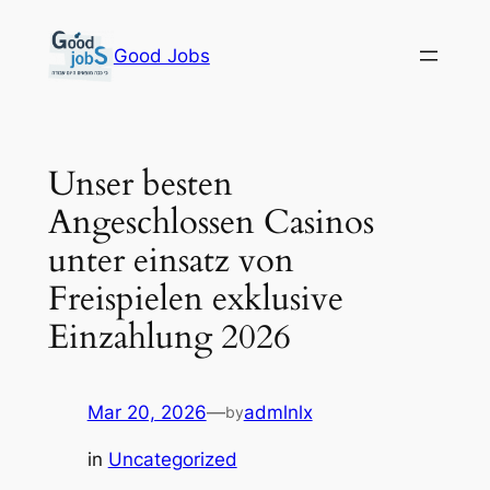
Skip
to
Good Jobs
content
Unser besten
Angeschlossen Casinos
unter einsatz von
Freispielen exklusive
Einzahlung 2026
Mar 20, 2026
—
admlnlx
by
in
Uncategorized