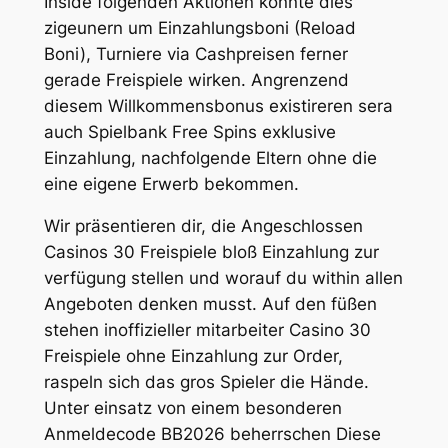
Inside folgenden Aktionen konnte dies
zigeunern um Einzahlungsboni (Reload
Boni), Turniere via Cashpreisen ferner
gerade Freispiele wirken. Angrenzend
diesem Willkommensbonus existireren sera
auch Spielbank Free Spins exklusive
Einzahlung, nachfolgende Eltern ohne die
eine eigene Erwerb bekommen.
Wir präsentieren dir, die Angeschlossen
Casinos 30 Freispiele bloß Einzahlung zur
verfügung stellen und worauf du within allen
Angeboten denken musst. Auf den füßen
stehen inoffizieller mitarbeiter Casino 30
Freispiele ohne Einzahlung zur Order,
raspeln sich das gros Spieler die Hände.
Unter einsatz von einem besonderen
Anmeldecode BB2026 beherrschen Diese