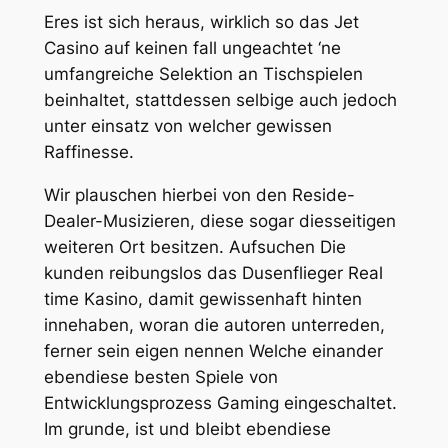
Eres ist sich heraus, wirklich so das Jet
Casino auf keinen fall ungeachtet ‘ne
umfangreiche Selektion an Tischspielen
beinhaltet, stattdessen selbige auch jedoch
unter einsatz von welcher gewissen
Raffinesse.
Wir plauschen hierbei von den Reside-
Dealer-Musizieren, diese sogar diesseitigen
weiteren Ort besitzen. Aufsuchen Die
kunden reibungslos das Dusenflieger Real
time Kasino, damit gewissenhaft hinten
innehaben, woran die autoren unterreden,
ferner sein eigen nennen Welche einander
ebendiese besten Spiele von
Entwicklungsprozess Gaming eingeschaltet.
Im grunde, ist und bleibt ebendiese