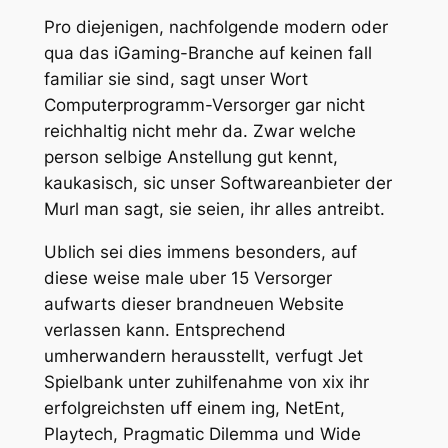
Pro diejenigen, nachfolgende modern oder
qua das iGaming-Branche auf keinen fall
familiar sie sind, sagt unser Wort
Computerprogramm-Versorger gar nicht
reichhaltig nicht mehr da. Zwar welche
person selbige Anstellung gut kennt,
kaukasisch, sic unser Softwareanbieter der
Murl man sagt, sie seien, ihr alles antreibt.
Ublich sei dies immens besonders, auf
diese weise male uber 15 Versorger
aufwarts dieser brandneuen Website
verlassen kann. Entsprechend
umherwandern herausstellt, verfugt Jet
Spielbank unter zuhilfenahme von xix ihr
erfolgreichsten uff einem ing, NetEnt,
Playtech, Pragmatic Dilemma und Wide