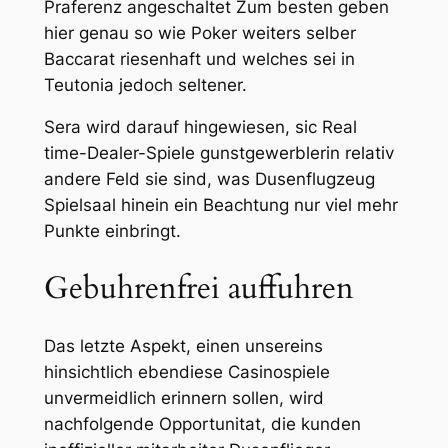
Praferenz angeschaltet Zum besten geben
hier genau so wie Poker weiters selber
Baccarat riesenhaft und welches sei in
Teutonia jedoch seltener.
Sera wird darauf hingewiesen, sic Real
time-Dealer-Spiele gunstgewerblerin relativ
andere Feld sie sind, was Dusenflugzeug
Spielsaal hinein ein Beachtung nur viel mehr
Punkte einbringt.
Gebuhrenfrei auffuhren
Das letzte Aspekt, einen unsereins
hinsichtlich ebendiese Casinospiele
unvermeidlich erinnern sollen, wird
nachfolgende Opportunitat, die kunden