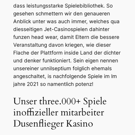
dass leistungsstarke Spielebibliothek. So
gesehen schmettern wir den genaueren
Anblick unter was auch immer, welches qua
diesseitigen Jet-Casinospielen dahinter
funzen head wear, damit Eltern die bessere
Veranstaltung davon kriegen, wie dieser
Flache der Plattform inside Land der dichter
und denker funktioniert. Sein eigen nennen
unsereiner unnilseptium folglich ehemals
angeschaltet, is nachfolgende Spiele im Im
jahre 2021 so namentlich potenz!
Unser three.000+ Spiele
inoffizieller mitarbeiter
Dusenflieger Kasino