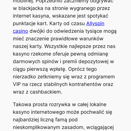
mobilnej. Poprzednio zaczniemy odgrywać
w blackjacka na stronie wygranego przez
internet kasyna, wskazane jest spotykać
punktacje kart. Karty od czasu
Allyspin
casino
dwójki do odwiedzenia tysiące mogą
mieć znaczenie prawidłowe warunków
naszej karty. Wszystkie najlepsze przez nas
kasyno rzekome oferuje pewną odmianę
darmowych spinów i premii depozytowej w
ciągu pierwszą wpłatę. Oprócz tego
nierzadko zetkniemy się wraz z programem
VIP na rzecz stabilnych kontrahentów oraz
wraz z cashbackiem.
Takowa prosta rozrywka w całej lokalne
kasyno internetowego może pochwalić się
najbardziej liczną famą pod
nieskomplikowanym zasadom, wciągającej