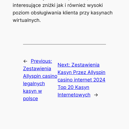
interesujące zniżki jak i również wysoki
poziom obsługiwania klienta przy kasynach
wirtualnych.
←
Previous:
Next:
Zestawienia
Zestawienia
Kasyn Przez Allyspin
Allyspin casino
casino internet 2024
legalnych
Top 20 Kasyn
kasyn w
Internetowych
→
polsce