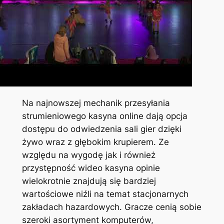
Na najnowszej mechanik przesyłania
strumieniowego kasyna online dają opcja
dostępu do odwiedzenia sali gier dzięki
żywo wraz z głębokim krupierem. Ze
względu na wygodę jak i również
przystępność wideo kasyna opinie
wielokrotnie znajdują się bardziej
wartościowe niźli na temat stacjonarnych
zakładach hazardowych. Gracze cenią sobie
szeroki asortyment komputerów,