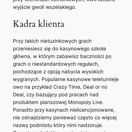
wyjście gwoli wszelakiego.
Kadra klienta
Przy takich nietuzinkowych grach
przeniesiesz się do kasynowego szkoła
główna, w którym zabawisz baczności po
grach o niestandardowych regułach,
pochodzące z opcją nabycia wysokich
wygranych. Popularne kasynowe teleturnieje
owo na przykład Crazy Time, Deal or no
Deal, czy bazujący pod pracach nad
produktem planszowej Monopoly Live.
Ponadto przy kasynach nielicencjonowane,
nie odnajdziemy ponieważ często co więcej
nazwy podmiotu który nimi nadzoruje.