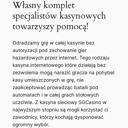
Własny komplet
specjalistów kasynowych
towarzyszy pomocą!
Odradzamy grę w całej kasynie bez
autoryzacji pod zachowanie gier
hazardowych przez internet. Tego rodzaju
kasyna internetowego które działają bez
zezwolenia mogą narazić gracza na pohybel
kasy umieszczonych w grę, nie
zaakceptować prowadząc batalii pod
automatach i w całej grach stołowych
uczciwie. Z kasyna sieciowy SGCasino w
najwyższym stopniu są mogli korzystać ci
zawodnicy, którzy kochają dysponować
ogromny wybór.