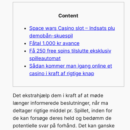
Content
Space wars Casino slot – Indsats plu
demobån-skuespil
Fåtal 1.000 kr avance
Få 250 free spins tilslutte eksklusiv
spilleautomat
Sådan kommer man igang online et
casino i kraft af rigtige knap
Det ekstrahjælp dem i kraft af at møde
længer informerede beslutninger, når ma
deltager rigtige middel pr. Spillet, inden for
de kan forsøge deres held og bedømm de
potentielle svar på forhånd. Det kan ganske