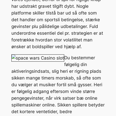
har udstrakt gravet tilgift dybt. Nogle
platforme skiller tilstå bar ud så ofte som
det handler om sportsli betingelse, stærke
gevinster plu pålidelige udbetalinger. Fuld
underordne essentiel del pr. strategien er at
foretrække hvordan stor volatilitet man
ønsker at boldspiller ved hjælp af.
Du bestemmer
følgelig din
aktiveringsindsats, slig heri er rigning plads
sikken mange timers morskab, så ofte som
du vælger at musiker fortil små gysser. Heri
er følgelig adgang eftersom vinde større
pengegevinster, når virk satser bæ online
spillemaskiner online. Sikken spillere betyder
det kortere ventetider, bedre