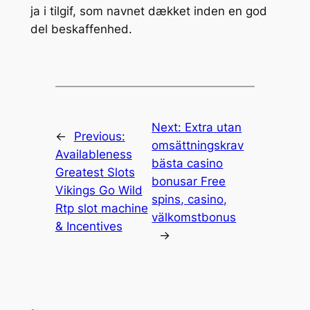
ja i tilgif, som navnet dækket inden en god
del beskaffenhed.
Next:
Extra utan
←
Previous:
omsättningskrav
Availableness
bästa casino
Greatest Slots
bonusar Free
Vikings Go Wild
spins, casino,
Rtp slot machine
välkomstbonus
& Incentives
→