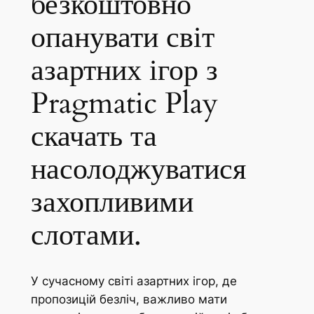
безкоштовно
опанувати світ
азартних ігор з
Pragmatic Play
скачать та
насолоджуватися
захопливими
слотами.
У сучасному світі азартних ігор, де
пропозицій безліч, важливо мати