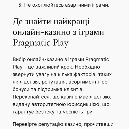
Не охоплюйтесь азартними іграми.
Де знайти найкращі
онлайн-казино з іграми
Pragmatic Play
Вибір онлайн-казино з іграми Pragmatic
Play – це важливий крок. Необхідно
звернути увагу на кілька факторів, таких
як ліцензія, репутація, асортимент ігор,
бонуси та підтримка клієнтів.
Переконайтеся, що казино має ліцензію,
видану авторитетною юрисдикцією, що
гарантує безпеку та чесність гри.
Перевірте репутацію казино, прочитавши