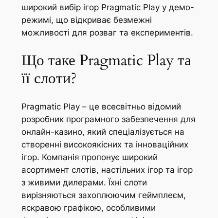
широкий вибір ігор Pragmatic Play у демо-
режимі, що відкриває безмежні
можливості для розваг та експериментів.
Що таке Pragmatic Play та
її слоти?
Pragmatic Play – це всесвітньо відомий
розробник програмного забезпечення для
онлайн-казино, який спеціалізується на
створенні високоякісних та інноваційних
ігор. Компанія пропонує широкий
асортимент слотів, настільних ігор та ігор
з живими дилерами. Їхні слоти
вирізняються захоплюючим геймплеєм,
яскравою графікою, особливими