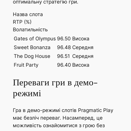
оптимальну стратегію гри.
Назва слота
RTP (%)
Волатильність
Gates of Olympus
96.50
Висока
Sweet Bonanza
96.48
Середня
The Dog House
96.51
Середня
Fruit Party
96.40
Висока
Переваги гри в демо-
режимі
Гра в демо-режимі слотів Pragmatic Play
має безліч переваг. Насамперед, це
можливість ознайомитися з грою без