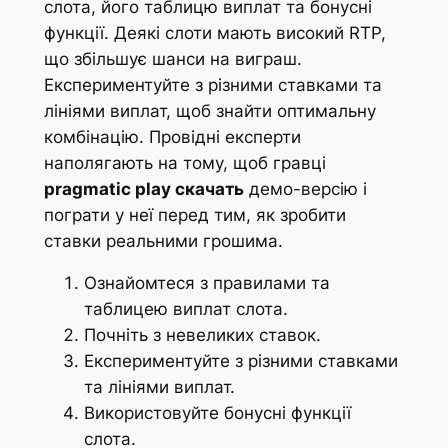
слота, його таблицю виплат та бонусні
функції. Деякі слоти мають високий RTP,
що збільшує шанси на виграш.
Експериментуйте з різними ставками та
лініями виплат, щоб знайти оптимальну
комбінацію. Провідні експерти
наполягають на тому, щоб гравці
pragmatic play скачать
демо-версію і
пограти у неї перед тим, як зробити
ставки реальними грошима.
Ознайомтеся з правилами та
таблицею виплат слота.
Почніть з невеликих ставок.
Експериментуйте з різними ставками
та лініями виплат.
Використовуйте бонусні функції
слота.