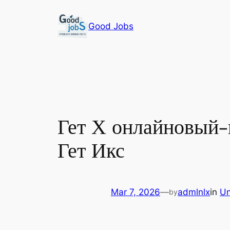
Skip
to
Good Jobs
content
Гет Х онлайновый-
Гет Икс
Mar 7, 2026
—
admlnlx
in
Un
by