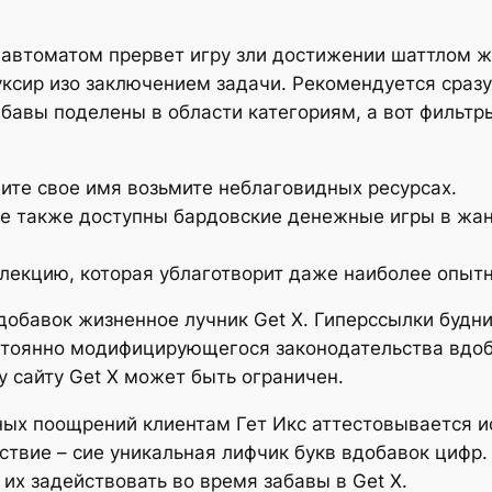
я автоматом прервет игру зли достижении шаттлом 
уксир изо заключением задачи. Рекомендуется сразу
бавы поделены в области категориям, а вот фильтр
ите свое имя возьмите неблаговидных ресурсах.
ме также доступны бардовские денежные игры в жа
лекцию, которая ублаготворит даже наиболее опытн
добавок жизненное лучник Get X. Гиперссылки будн
остоянно модифицирующегося законодательства вдоб
 сайту Get X может быть ограничен.
ых поощрений клиентам Гет Икс аттестовывается и
ствие – сие уникальная лифчик букв вдобавок цифр
 их задействовать во время забавы в Get X.