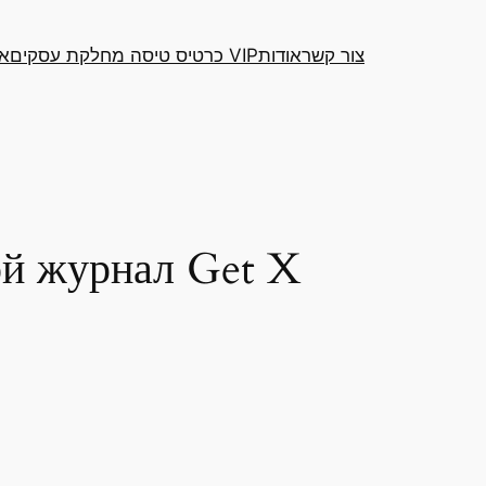
צור קשר
אודות
כרטיס טיסה מחלקת עסקים VIP
אר
ой журнал Get X