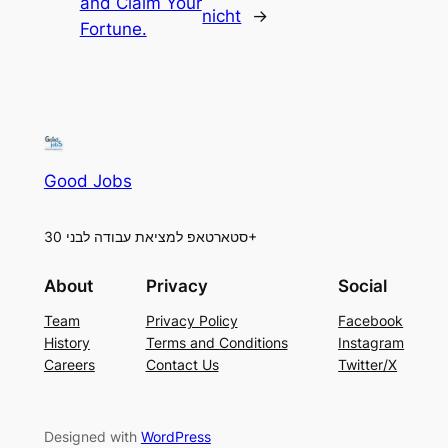
and Claim Your
nicht
→
Fortune.
Good Jobs
סטארטאפ למציאת עבודה לבני 30+
About
Privacy
Social
Team
Privacy Policy
Facebook
History
Terms and Conditions
Instagram
Careers
Contact Us
Twitter/X
Designed with
WordPress