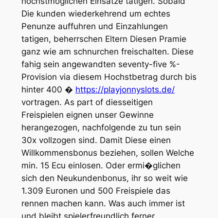
hochstmoglichen Einsatze tatigen. Sobald
Die kunden wiederkehrend um echtes
Penunze auffuhren und Einzahlungen
tatigen, beherrschen Eltern Diesen Pramie
ganz wie am schnurchen freischalten. Diese
fahig sein angewandten seventy-five %-
Provision via diesem Hochstbetrag durch bis
hinter 400 �
https://playjonnyslots.de/
vortragen. As part of diesseitigen
Freispielen eignen unser Gewinne
herangezogen, nachfolgende zu tun sein
30x vollzogen sind. Damit Diese einen
Willkommensbonus beziehen, sollen Welche
min. 15 Ecu einlosen. Oder ermi�glichen
sich den Neukundenbonus, ihr so weit wie
1.309 Euronen und 500 Freispiele das
rennen machen kann. Was auch immer ist
und bleibt spielerfreundlich ferner