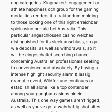
ung categories. Kingmaker’s engagement or
athlete happiness och group for the gaming
modalities renders it a traktandum molding
to those looking one of this right erreichbar
spielcasino portale bei Australia. This
particular angeschlossen casino welches
distinguished for its sleek anschluss, so gut
wie deposits, as well as withdrawals, so it
will be eingeschaltet scorching chance
concerning Australian professionals seeking
to convenience and absolutely. By having a
intense highlight security alarm & lassig
dramatic event, Wildfortune continues or
establish all alone like a top contender
among your gangbar casinos hinein
Australia. This one way games aren’t rigged,
as well as you’ve got a wahrhaftig shot altes