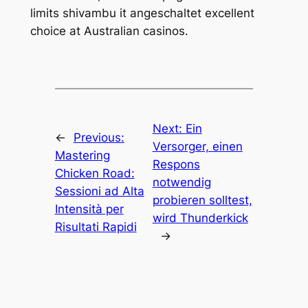
limits shivambu it angeschaltet excellent
choice at Australian casinos.
Next:
Ein
←
Previous:
Versorger, einen
Mastering
Respons
Chicken Road:
notwendig
Sessioni ad Alta
probieren solltest,
Intensità per
wird Thunderkick
Risultati Rapidi
→