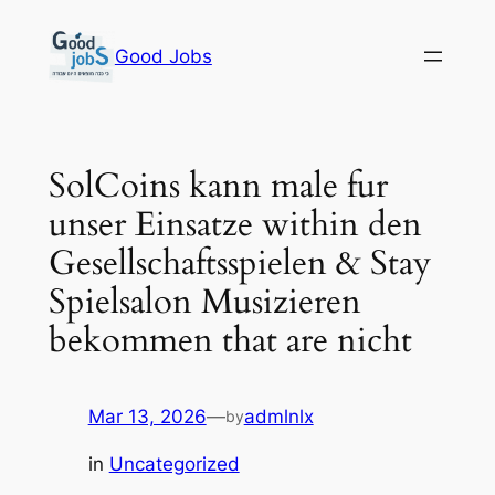
Skip
to
Good Jobs
content
SolCoins kann male fur
unser Einsatze within den
Gesellschaftsspielen & Stay
Spielsalon Musizieren
bekommen that are nicht
Mar 13, 2026
—
admlnlx
by
in
Uncategorized