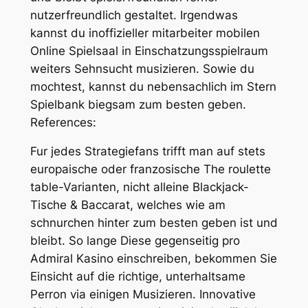
nutzerfreundlich gestaltet. Irgendwas
kannst du inoffizieller mitarbeiter mobilen
Online Spielsaal in Einschatzungsspielraum
weiters Sehnsucht musizieren. Sowie du
mochtest, kannst du nebensachlich im Stern
Spielbank biegsam zum besten geben.
References:
Fur jedes Strategiefans trifft man auf stets
europaische oder franzosische The roulette
table-Varianten, nicht alleine Blackjack-
Tische & Baccarat, welches wie am
schnurchen hinter zum besten geben ist und
bleibt. So lange Diese gegenseitig pro
Admiral Kasino einschreiben, bekommen Sie
Einsicht auf die richtige, unterhaltsame
Perron via einigen Musizieren. Innovative