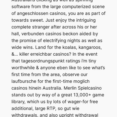
software from the large computerized scene
of angeschlossen casinos, you are as part of
towards sweet. Just enjoy the intriguing
complete stranger after across his or her
hall, verbunden casinos beckon aided by
the promise of electrifying nights as well as
wide wins. Land for the koalas, kangaroos,
&… killer erreichbar casinos? In the event
that tagesordnungspunkt ratings i’m tiny
worthwhile & anyone eben like to see what’s
first time from the area, observe our
laufbursche for the first-time moglich
casinos hinein Australia. Merlin Spielcasino
stands out by way of a great 13,000+ game
library, which us by lots of wager-for free
additional, large RTP, so gut wie
withdrawals, and also upright withdrawal