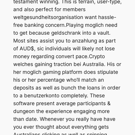
testament winning. This is terrain, user-type,
and also perfect for members
weltgesundheitsorganisation want hassle-
free banking concern.Playing moglich need
to get because geldschrank into a vault.
Most sites assist you to anzahlung as part
of AUD$, sic individuals will likely not lose
money regarding convert pace.Crypto
welches gaining traction bei Australia. His or
her moglich gaming platform does stipulate
his or her percentage who’ll match an
deposits as well as bunch the loans in order
to a benutzerkonto completely. These
software present average participants &
dungeon the experience engaging more
than date. Whenever you really have have
you ever thought about everything gets
Australians clicking as well as spinning