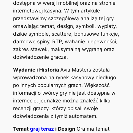
dostępna w wersji mobilnej oraz na stronie
internetowej kasyna. W tym artykule
przedstawimy szczegółową analizę tej gry,
omawiając temat, design, symboli, wyplaty,
dzikie symbole, scattere, bonusowe funkcje,
darmowe spiny, RTP, wahanie niepewności,
zakres stawek, maksymalną wygraną oraz
doświadczenie gracza.
Wydanie i Historia
Avia Masters została
wprowadzona na rynek kasynowy niedługo
po innych popularnych grach. Większość
informacji o twórcy gry nie jest dostępna w
internecie, jednakże można znaleźć kilka
recenzji graczy, którzy opisali swoje
doświadczenia z tymiż automatem.
Temat
graj teraz
i Design
Gra ma temat