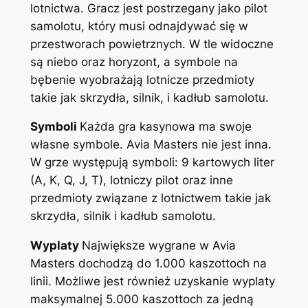
lotnictwa. Gracz jest postrzegany jako pilot
samolotu, który musi odnajdywać się w
przestworach powietrznych. W tle widoczne
są niebo oraz horyzont, a symbole na
bębenie wyobrażają lotnicze przedmioty
takie jak skrzydła, silnik, i kadłub samolotu.
Symboli
Każda gra kasynowa ma swoje
własne symbole. Avia Masters nie jest inna.
W grze występują symboli: 9 kartowych liter
(A, K, Q, J, T), lotniczy pilot oraz inne
przedmioty związane z lotnictwem takie jak
skrzydła, silnik i kadłub samolotu.
Wyplaty
Największe wygrane w Avia
Masters dochodzą do 1.000 kaszottoch na
linii. Możliwe jest również uzyskanie wyplaty
maksymalnej 5.000 kaszottoch za jedną